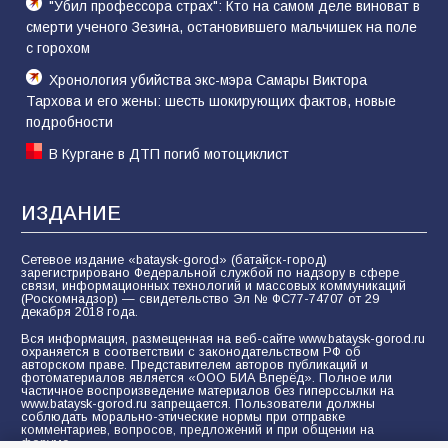
"Убил профессора страх": Кто на самом деле виноват в
смерти ученого Зезина, остановившего мальчишек на поле
с горохом
Хронология убийства экс-мэра Самары Виктора
Тархова и его жены: шесть шокирующих фактов, новые
подробности
В Кургане в ДТП погиб мотоциклист
ИЗДАНИЕ
Сетевое издание «bataysk-gorod» (батайск-город)
зарегистрировано Федеральной службой по надзору в сфере
связи, информационных технологий и массовых коммуникаций
(Роскомнадзор) — свидетельство Эл № ФС77-74707 от 29
декабря 2018 года.
Вся информация, размещенная на веб-сайте www.bataysk-gorod.ru
охраняется в соответствии с законодательством РФ об
авторском праве. Представителем авторов публикаций и
фотоматериалов является «ООО БИА Вперёд». Полное или
частичное воспроизведение материалов без гиперссылки на
www.bataysk-gorod.ru запрещается. Пользователи должны
соблюдать морально-этические нормы при отправке
комментариев, вопросов, предложений и при общении на
форуме.