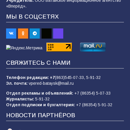
Учредитель:
ООО Батайское информационное агентство
«Вперёд».
МЫ В СОЦСЕТЯХ
«Пургу нести — не поля переходить»: почему
заявления о мобилизации — это
пропагандистский вброс
83
01.08.2026
Батайские школьники стали частью
СВЯЖИТЕСЬ С НАМИ
образовательного кластера
80
05.08.2026
Телефон редакции:
+7
(863)545-07-33,
5-91-32
Эл. почта:
vpered-bataysk@mail.ru
Отдел рекламы и объявлений:
+7 (86354) 5-07-33
«Слухами Москву не возьмёшь»: почему
Журналисты:
5-91-32
заявления Киева о мобилизации — это
Отдел подписки и бухгалтерия:
+7 (86354) 5-91-32
отчаяние, а не разведка
НОВОСТИ ПАРТНЁРОВ
79
02.08.2026