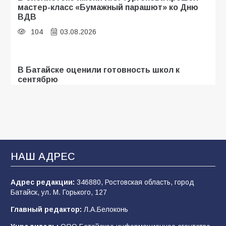
мастер-класс «Бумажный парашют» ко Дню
ВДВ
104
03.08.2026
В Батайске оценили готовность школ к
сентябрю
96
31.07.2026
В Батайске продолжаются дорожные работы
93
04.08.2026
НАШ АДРЕС
Адрес редакции:
346880, Ростовская область, город
«Мобилизация или набор?» Что на самом
Батайск, ул. М. Горького, 127
деле происходит в армии России в августе
2026 года
Главный редактор:
Л.А.Белоконь
93
03.08.2026