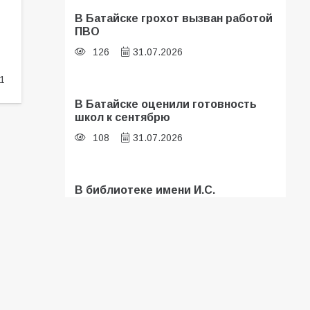
В Батайске грохот вызван работой
ПВО
126
31.07.2026
1
В Батайске оценили готовность
школ к сентябрю
108
31.07.2026
В библиотеке имени И.С.
Тургенева прошёл мастер-класс
«Бумажный парашют» ко Дню ВДВ
107
03.08.2026
Батайские школьники стали
частью образовательного