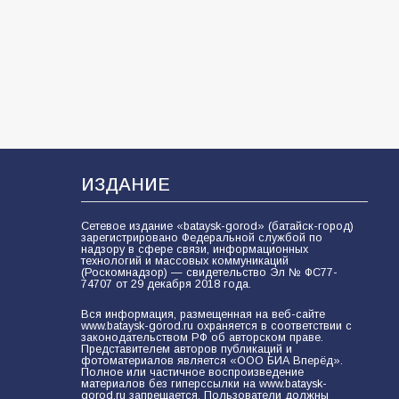
кластера
106
05.08.2026
«Мобилизация или набор?» Что на
самом деле происходит в армии
России в августе 2026 года
101
03.08.2026
ИЗДАНИЕ
В Батайске продолжаются
Сетевое издание «bataysk-gorod» (батайск-город)
зарегистрировано Федеральной службой по
дорожные работы
надзору в сфере связи, информационных
технологий и массовых коммуникаций
98
04.08.2026
(Роскомнадзор) — свидетельство Эл № ФС77-
74707 от 29 декабря 2018 года.
Вся информация, размещенная на веб-сайте
www.bataysk-gorod.ru охраняется в соответствии с
«Пургу нести — не поля
законодательством РФ об авторском праве.
Представителем авторов публикаций и
переходить»: почему заявления о
фотоматериалов является «ООО БИА Вперёд».
мобилизации — это
Полное или частичное воспроизведение
материалов без гиперссылки на www.bataysk-
пропагандистский вброс
gorod.ru запрещается. Пользователи должны
85
01.08.2026