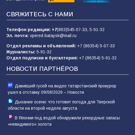
Командовал боем до последнего: герой
СВЯЖИТЕСЬ С НАМИ
Евгений Остапенко
62
05.08.2026
Телефон редакции:
+7
(863)545-07-33,
5-91-32
Эл. почта:
vpered-bataysk@mail.ru
Отдел рекламы и объявлений:
+7 (86354) 5-07-33
Батайчане вышли в финал Всероссийского
Журналисты:
5-91-32
конкурса «Большая перемена»
Отдел подписки и бухгалтерия:
+7 (86354) 5-91-32
62
04.08.2026
НОВОСТИ ПАРТНЁРОВ
Давивший гусей на видео татарстанский прокурор
ушел в отставку 09/08/2026 – Новости
Дыхание осени: что готовит погода для Тверской
области на второй неделе августа
В Японии под водой обнаружили рекордные запасы
«невидимого» золота