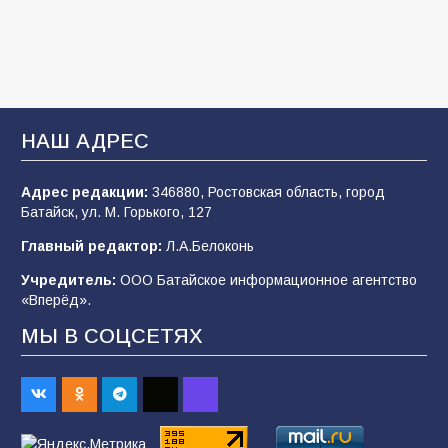
мастер-класс «Бумажный парашют» ко Дню
ВДВ
109
03.08.2026
В Батайске продолжаются дорожные работы
НАШ АДРЕС
108
04.08.2026
Адрес редакции:
346880, Ростовская область, город
Батайск, ул. М. Горького, 127
В детском саду № 35 дети освоили
Главный редактор:
Л.А.Белоконь
строительные профессии в ходе
спортивного праздника
Учредитель:
ООО Батайское информационное агентство
«Вперёд».
90
07.08.2026
МЫ В СОЦСЕТЯХ
Батайским спортсменам вручили награды
65
08.08.2026