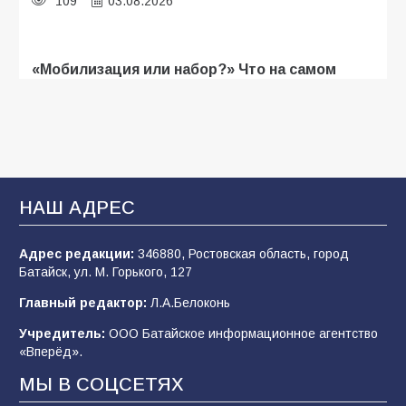
109
03.08.2026
«Мобилизация или набор?» Что на самом
деле происходит в армии России в августе
2026 года
107
03.08.2026
В Батайске продолжаются дорожные работы
НАШ АДРЕС
106
04.08.2026
Адрес редакции:
346880, Ростовская область, город
Батайск, ул. М. Горького, 127
Будет ли мобилизация в России в 2026 году
Главный редактор:
Л.А.Белоконь
после выборов: в Госдуме дали ответ
Учредитель:
ООО Батайское информационное агентство
105
06.08.2026
«Вперёд».
МЫ В СОЦСЕТЯХ
В детском саду № 35 дети освоили