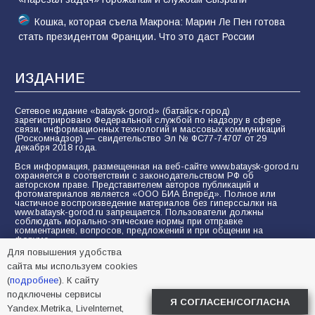
Кошка, которая съела Макрона: Марин Ле Пен готова
стать президентом Франции. Что это даст России
ИЗДАНИЕ
Сетевое издание «bataysk-gorod» (батайск-город)
зарегистрировано Федеральной службой по надзору в сфере
связи, информационных технологий и массовых коммуникаций
(Роскомнадзор) — свидетельство Эл № ФС77-74707 от 29
декабря 2018 года.
Вся информация, размещенная на веб-сайте www.bataysk-gorod.ru
охраняется в соответствии с законодательством РФ об
авторском праве. Представителем авторов публикаций и
фотоматериалов является «ООО БИА Вперёд». Полное или
частичное воспроизведение материалов без гиперссылки на
www.bataysk-gorod.ru запрещается. Пользователи должны
соблюдать морально-этические нормы при отправке
комментариев, вопросов, предложений и при общении на
форуме.
Для повышения удобства
Политика конфиденциальности и защиты информации
сайта мы используем cookies
Согласие на обработку персональных данных с помощью
(
подробнее
). К сайту
сервисов Yandex.Metrika, LiveInternet, top.mail.ru
подключены сервисы
Я СОГЛАСЕН/СОГЛАСНА
Yandex.Metrika, LiveInternet,
© 2005-2026 БИА «ВПЕРЕД»
16+