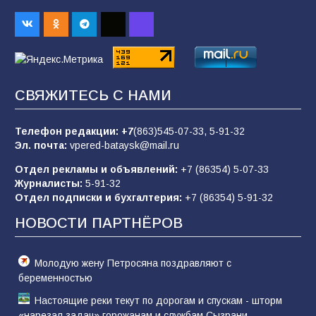
строительные профессии в ходе
спортивного праздника
89
07.08.2026
СВЯЖИТЕСЬ С НАМИ
«Слухами Москву не возьмёшь»: почему
заявления Киева о мобилизации — это
отчаяние, а не разведка
Телефон редакции:
+7
(863)545-07-33,
5-91-32
Эл. почта:
vpered-bataysk@mail.ru
83
02.08.2026
Отдел рекламы и объявлений:
+7 (86354) 5-07-33
Журналисты:
5-91-32
Отдел подписки и бухгалтерия:
+7 (86354) 5-91-32
Батайчане вышли в финал Всероссийского
конкурса «Большая перемена»
НОВОСТИ ПАРТНЁРОВ
61
04.08.2026
Молодую жену Петросяна поздравляют с
беременностью
Настоящие реки текут по дорогам и спускам - шторм
«нарезал задач» горожанам и службам Сызрани