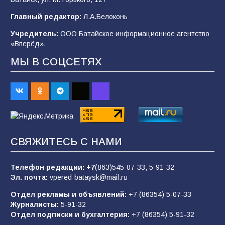
В детском саду № 35 дети освоили
Главный редактор:
Л.А.Белоконь
строительные профессии в ходе
спортивного праздника
Учредитель:
ООО Батайское информационное агентство
«Вперёд».
90
07.08.2026
МЫ В СОЦСЕТЯХ
«Слухами Москву не возьмёшь»: почему
заявления Киева о мобилизации — это
отчаяние, а не разведка
83
02.08.2026
СВЯЖИТЕСЬ С НАМИ
Батайчане вышли в финал Всероссийского
конкурса «Большая перемена»
Телефон редакции:
+7
(863)545-07-33,
5-91-32
Эл. почта:
vpered-bataysk@mail.ru
62
04.08.2026
Отдел рекламы и объявлений:
+7 (86354) 5-07-33
Журналисты:
5-91-32
Отдел подписки и бухгалтерия:
+7 (86354) 5-91-32
Командовал боем до последнего: герой