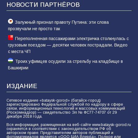
Евгений Остапенко
НОВОСТИ ПАРТНЁРОВ
61
05.08.2026
Залужный признал правоту Путина: эти слова
прозвучали не просто так
Переполненная пассажирами электричка столкнулась с
грузовым поездом — десятки человек пострадали. Видео
с места ЧП
Троих уфимцев осудили за стрельбу на кладбище в
Башкирии
ИЗДАНИЕ
Сетевое издание «bataysk-gorod» (батайск-город)
зарегистрировано Федеральной службой по надзору в сфере
связи, информационных технологий и массовых коммуникаций
(Роскомнадзор) — свидетельство Эл № ФС77-74707 от 29
декабря 2018 года.
Вся информация, размещенная на веб-сайте www.bataysk-gorod.ru
охраняется в соответствии с законодательством РФ об
авторском праве. Представителем авторов публикаций и
фотоматериалов является «ООО БИА Вперёд». Полное или