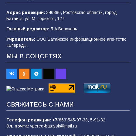
Адрес редакции:
346880, Ростовская область, город
Батайск, ул. М. Горького, 127
«Мобилизация или набор?» Что на самом
деле происходит в армии России в августе
Главный редактор:
Л.А.Белоконь
2026 года
Учредитель:
ООО Батайское информационное агентство
101
03.08.2026
«Вперёд».
МЫ В СОЦСЕТЯХ
В Батайске продолжаются дорожные работы
98
04.08.2026
«Пургу нести — не поля переходить»: почему
заявления о мобилизации — это
СВЯЖИТЕСЬ С НАМИ
пропагандистский вброс
85
01.08.2026
Телефон редакции:
+7
(863)545-07-33,
5-91-32
Эл. почта:
vpered-bataysk@mail.ru