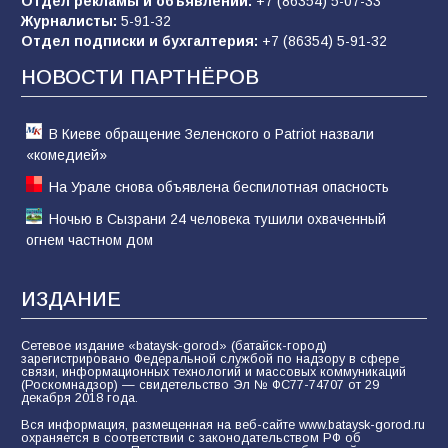
Отдел рекламы и объявлений:
+7 (86354) 5-07-33
«Слухами Москву не возьмёшь»: почему
Журналисты:
5-91-32
заявления Киева о мобилизации — это
Отдел подписки и бухгалтерия:
+7 (86354) 5-91-32
отчаяние, а не разведка
НОВОСТИ ПАРТНЁРОВ
81
02.08.2026
В Киеве обращение Зеленского о Patriot назвали
«комедией»
На Урале снова объявлена беспилотная опасность
Ночью в Сызрани 24 человека тушили охваченный
огнем частном дом
ИЗДАНИЕ
Сетевое издание «bataysk-gorod» (батайск-город)
зарегистрировано Федеральной службой по надзору в сфере
связи, информационных технологий и массовых коммуникаций
(Роскомнадзор) — свидетельство Эл № ФС77-74707 от 29
декабря 2018 года.
Вся информация, размещенная на веб-сайте www.bataysk-gorod.ru
охраняется в соответствии с законодательством РФ об