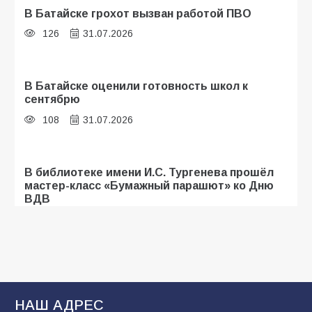
В Батайске грохот вызван работой ПВО
126
31.07.2026
В Батайске оценили готовность школ к
сентябрю
108
31.07.2026
В библиотеке имени И.С. Тургенева прошёл
мастер-класс «Бумажный парашют» ко Дню
ВДВ
107
03.08.2026
Батайские школьники стали частью
образовательного кластера
НАШ АДРЕС
106
05.08.2026