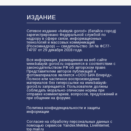
В Батайске продолжаются
дорожные работы
108
04.08.2026
ИЗДАНИЕ
Сетевое издание «bataysk-gorod» (батайск-город)
зарегистрировано Федеральной службой по
В детском саду № 35 дети
надзору в сфере связи, информационных
технологий и массовых коммуникаций
освоили строительные профессии
(Роскомнадзор) — свидетельство Эл № ФС77-
в ходе спортивного праздника
74707 от 29 декабря 2018 года.
91
07.08.2026
Вся информация, размещенная на веб-сайте
www.bataysk-gorod.ru охраняется в соответствии с
законодательством РФ об авторском праве.
Представителем авторов публикаций и
фотоматериалов является «ООО БИА Вперёд».
Полное или частичное воспроизведение
Батайским спортсменам вручили
материалов без гиперссылки на www.bataysk-
награды
gorod.ru запрещается. Пользователи должны
соблюдать морально-этические нормы при
68
08.08.2026
отправке комментариев, вопросов, предложений и
при общении на форуме.
Политика конфиденциальности и защиты
информации
Батайчане вышли в финал
Всероссийского конкурса
Согласие на обработку персональных данных с
помощью сервисов Yandex.Metrika, LiveInternet,
«Большая перемена»
top.mail.ru