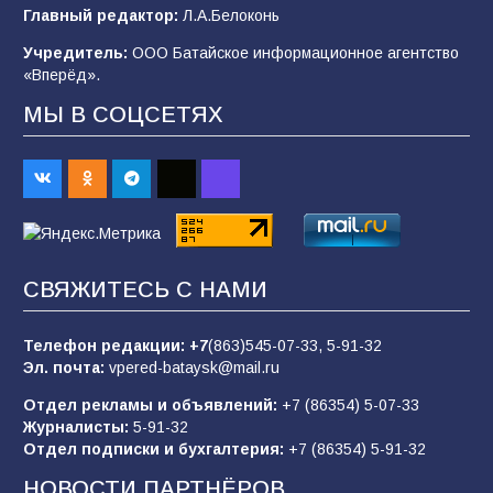
Главный редактор:
Л.А.Белоконь
В Батайске продолжаются дорожные работы
Учредитель:
ООО Батайское информационное агентство
98
04.08.2026
«Вперёд».
МЫ В СОЦСЕТЯХ
«Пургу нести — не поля переходить»: почему
заявления о мобилизации — это
пропагандистский вброс
85
01.08.2026
СВЯЖИТЕСЬ С НАМИ
Будет ли мобилизация в России в 2026 году
после выборов: в Госдуме дали ответ
Телефон редакции:
+7
(863)545-07-33,
5-91-32
84
06.08.2026
Эл. почта:
vpered-bataysk@mail.ru
Отдел рекламы и объявлений:
+7 (86354) 5-07-33
Журналисты:
5-91-32
«Слухами Москву не возьмёшь»: почему
Отдел подписки и бухгалтерия:
+7 (86354) 5-91-32
заявления Киева о мобилизации — это
отчаяние, а не разведка
НОВОСТИ ПАРТНЁРОВ