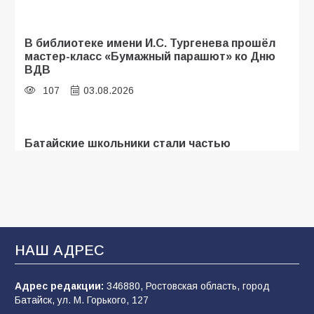
В библиотеке имени И.С. Тургенева прошёл
мастер-класс «Бумажный парашют» ко Дню
ВДВ
107
03.08.2026
Батайские школьники стали частью
образовательного кластера
107
05.08.2026
«Мобилизация или набор?» Что на самом
деле происходит в армии России в августе
НАШ АДРЕС
2026 года
102
03.08.2026
Адрес редакции:
346880, Ростовская область, город
Батайск, ул. М. Горького, 127