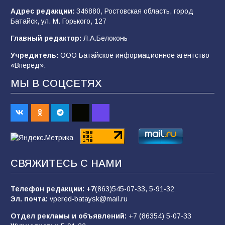
Адрес редакции:
346880, Ростовская область, город
Батайск, ул. М. Горького, 127
Будет ли мобилизация в России в 2026 году
Главный редактор:
Л.А.Белоконь
после выборов: в Госдуме дали ответ
Учредитель:
ООО Батайское информационное агентство
94
06.08.2026
«Вперёд».
МЫ В СОЦСЕТЯХ
«Пургу нести — не поля переходить»: почему
заявления о мобилизации — это
пропагандистский вброс
85
01.08.2026
СВЯЖИТЕСЬ С НАМИ
«Слухами Москву не возьмёшь»: почему
заявления Киева о мобилизации — это
отчаяние, а не разведка
Телефон редакции:
+7
(863)545-07-33,
5-91-32
Эл. почта:
vpered-bataysk@mail.ru
81
02.08.2026
Отдел рекламы и объявлений:
+7 (86354) 5-07-33