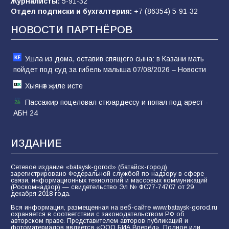
Журналисты:
5-91-32
Отдел подписки и бухгалтерия:
+7 (86354) 5-91-32
Морской квест в детском саду: как
воспитанники спасали Нептуна
НОВОСТИ ПАРТНЁРОВ
74
01.08.2026
Ушла из дома, оставив спящего сына: в Казани мать
пойдет под суд за гибель малыша 07/08/2026 – Новости
Хыянәт җиле исте
Пассажир поцеловал стюардессу и попал под арест -
АБН 24
ИЗДАНИЕ
Сетевое издание «bataysk-gorod» (батайск-город)
зарегистрировано Федеральной службой по надзору в сфере
связи, информационных технологий и массовых коммуникаций
(Роскомнадзор) — свидетельство Эл № ФС77-74707 от 29
декабря 2018 года.
Вся информация, размещенная на веб-сайте www.bataysk-gorod.ru
охраняется в соответствии с законодательством РФ об
авторском праве. Представителем авторов публикаций и
фотоматериалов является «ООО БИА Вперёд». Полное или