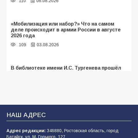
110
06.08.2026
«Мобилизация или набор?» Что на самом
деле происходит в армии России в августе
2026 года
109
03.08.2026
В библиотеке имени И.С. Тургенева прошёл
мастер-класс «Бумажный парашют» ко Дню
ВДВ
109
03.08.2026
В Батайске продолжаются дорожные работы
НАШ АДРЕС
107
04.08.2026
Адрес редакции:
346880, Ростовская область, город
Батайск, ул. М. Горького, 127