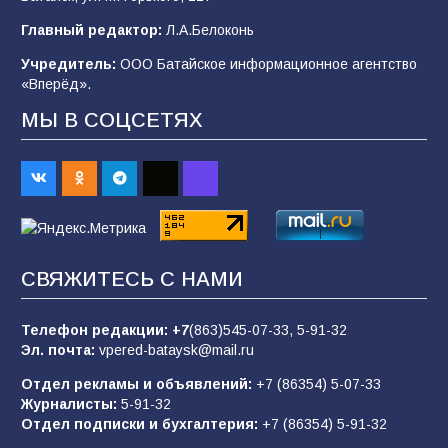
В детском саду № 35 дети освоили
Главный редактор:
Л.А.Белоконь
строительные профессии в ходе
спортивного праздника
Учредитель:
ООО Батайское информационное агентство
«Вперёд».
90
07.08.2026
МЫ В СОЦСЕТЯХ
«Слухами Москву не возьмёшь»: почему
заявления Киева о мобилизации — это
отчаяние, а не разведка
83
02.08.2026
СВЯЖИТЕСЬ С НАМИ
Командовал боем до последнего: герой
Евгений Остапенко
Телефон редакции:
+7
(863)545-07-33,
5-91-32
Эл. почта:
vpered-bataysk@mail.ru
62
05.08.2026
Отдел рекламы и объявлений:
+7 (86354) 5-07-33
Журналисты:
5-91-32
Отдел подписки и бухгалтерия:
+7 (86354) 5-91-32
Батайчане вышли в финал Всероссийского
конкурса «Большая перемена»