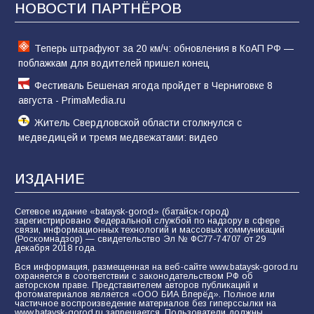
НОВОСТИ ПАРТНЁРОВ
62
04.08.2026
Теперь штрафуют за 20 км/ч: обновления в КоАП РФ —
поблажкам для водителей пришел конец
Фестиваль Бешеная ягода пройдет в Черниговке 8
августа - PrimaMedia.ru
Житель Свердловской области столкнулся с
медведицей и тремя медвежатами: видео
ИЗДАНИЕ
Сетевое издание «bataysk-gorod» (батайск-город)
зарегистрировано Федеральной службой по надзору в сфере
связи, информационных технологий и массовых коммуникаций
(Роскомнадзор) — свидетельство Эл № ФС77-74707 от 29
декабря 2018 года.
Вся информация, размещенная на веб-сайте www.bataysk-gorod.ru
охраняется в соответствии с законодательством РФ об
авторском праве. Представителем авторов публикаций и
фотоматериалов является «ООО БИА Вперёд». Полное или
частичное воспроизведение материалов без гиперссылки на
www.bataysk-gorod.ru запрещается. Пользователи должны