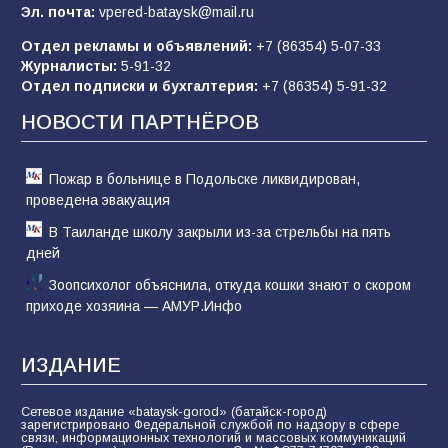
Эл. почта:
vpered-bataysk@mail.ru
Отдел рекламы и объявлений:
+7 (86354) 5-07-33
Журналисты:
5-91-32
В детском саду № 17 прошёл конкурс «Мини-
Отдел подписки и бухгалтерия:
+7 (86354) 5-91-32
Мисс»
НОВОСТИ ПАРТНЁРОВ
53
08.08.2026
Пожар в больнице в Подольске ликвидирован,
проведена эвакуация
В Таиланде школу закрыли из-за стрельбы на пять
дней
Зоопсихолог объяснила, откуда кошки знают о скором
приходе хозяина — АМУР.Инфо
ИЗДАНИЕ
Сетевое издание «bataysk-gorod» (батайск-город)
зарегистрировано Федеральной службой по надзору в сфере
связи, информационных технологий и массовых коммуникаций