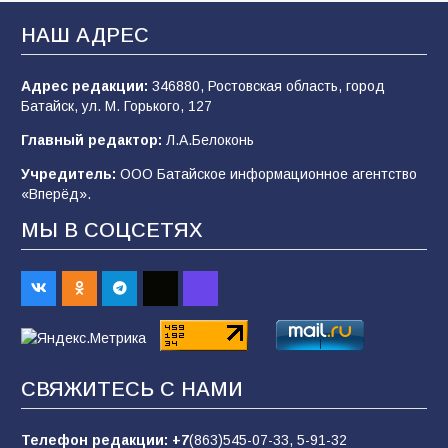
В Батайске продолжаются дорожные работы
НАШ АДРЕС
107
04.08.2026
Адрес редакции:
346880, Ростовская область, город
Батайск, ул. М. Горького, 127
В детском саду № 35 дети освоили
Главный редактор:
Л.А.Белоконь
строительные профессии в ходе
спортивного праздника
Учредитель:
ООО Батайское информационное агентство
«Вперёд».
90
07.08.2026
МЫ В СОЦСЕТЯХ
Командовал боем до последнего: герой
Евгений Остапенко
62
05.08.2026
СВЯЖИТЕСЬ С НАМИ
Батайчане вышли в финал Всероссийского
конкурса «Большая перемена»
Телефон редакции:
+7
(863)545-07-33,
5-91-32
62
04.08.2026