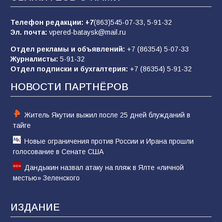
«Слухами Москву не возьмёшь»: почему
заявления Киева о мобилизации — это
отчаяние, а не разведка
Телефон редакции:
+7
(863)545-07-33,
5-91-32
Эл. почта:
vpered-bataysk@mail.ru
83
02.08.2026
Отдел рекламы и объявлений:
+7 (86354) 5-07-33
Журналисты:
5-91-32
Отдел подписки и бухгалтерия:
+7 (86354) 5-91-32
Командовал боем до последнего: герой
Евгений Остапенко
НОВОСТИ ПАРТНЁРОВ
60
05.08.2026
Житель Якутии выжил после 25 дней блужданий в
тайге
Новые ограничения против России и Ирана прошли
голосование в Сенате США
Дандыкин назвал атаку на пляж в Ялте «личной
местью» Зеленского
ИЗДАНИЕ