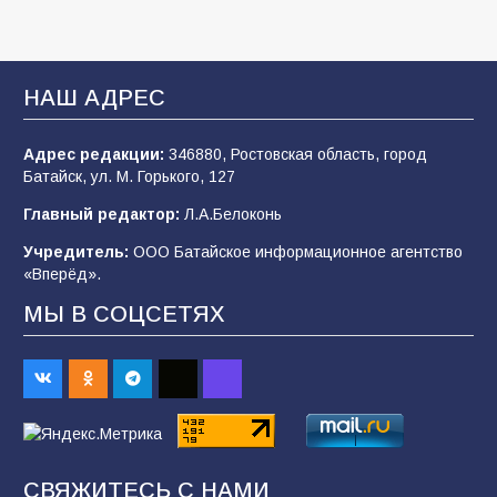
105
03.08.2026
В Батайске продолжаются дорожные работы
НАШ АДРЕС
103
04.08.2026
Адрес редакции:
346880, Ростовская область, город
Батайск, ул. М. Горького, 127
Будет ли мобилизация в России в 2026 году
Главный редактор:
Л.А.Белоконь
после выборов: в Госдуме дали ответ
Учредитель:
ООО Батайское информационное агентство
103
06.08.2026
«Вперёд».
МЫ В СОЦСЕТЯХ
В детском саду № 35 дети освоили
строительные профессии в ходе
спортивного праздника
88
07.08.2026
СВЯЖИТЕСЬ С НАМИ