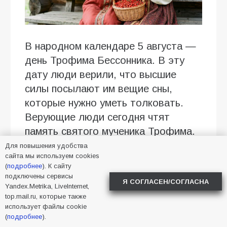
В народном календаре 5 августа —
день Трофима Бессонника. В эту
дату люди верили, что высшие
силы посылают им вещие сны,
которые нужно уметь толковать.
Верующие люди сегодня чтят
память святого мученика Трофима.
Для повышения удобства
На Руси праздник был связан с
сайта мы используем cookies
полевыми работами, которые
(
подробнее
). К сайту
подключены сервисы
необходимо было закончить до
Я СОГЛАСЕН/СОГЛАСНА
Yandex.Metrika, LiveInternet,
начала осени. В этот день косили,
top.mail.ru, которые также
использует файлы cookie
жали, убирали хлеб. Крестьяне
(
подробнее
).
трудились с раннего утра до заката