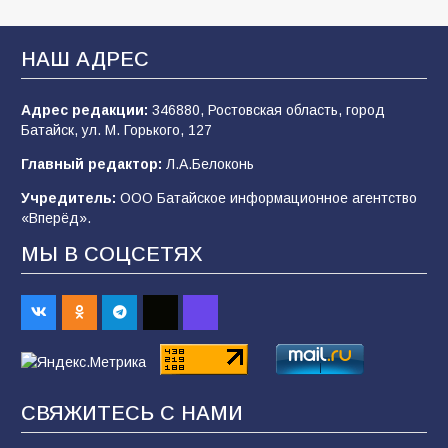
В Батайске продолжаются дорожные работы
НАШ АДРЕС
100
04.08.2026
Адрес редакции:
346880, Ростовская область, город
Батайск, ул. М. Горького, 127
Будет ли мобилизация в России в 2026 году
Главный редактор:
Л.А.Белоконь
после выборов: в Госдуме дали ответ
Учредитель:
ООО Батайское информационное агентство
94
06.08.2026
«Вперёд».
МЫ В СОЦСЕТЯХ
«Пургу нести — не поля переходить»: почему
заявления о мобилизации — это
пропагандистский вброс
85
01.08.2026
СВЯЖИТЕСЬ С НАМИ
«Слухами Москву не возьмёшь»: почему
заявления Киева о мобилизации — это