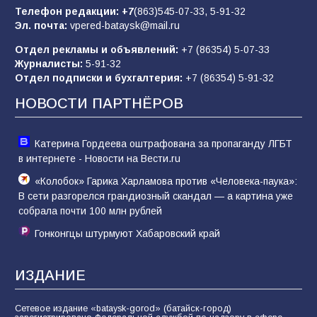
отчаяние, а не разведка
Телефон редакции:
+7
(863)545-07-33,
5-91-32
Эл. почта:
vpered-bataysk@mail.ru
81
02.08.2026
Отдел рекламы и объявлений:
+7 (86354) 5-07-33
Журналисты:
5-91-32
Отдел подписки и бухгалтерия:
+7 (86354) 5-91-32
Морской квест в детском саду: как
воспитанники спасали Нептуна
НОВОСТИ ПАРТНЁРОВ
74
01.08.2026
Катерина Гордеева оштрафована за пропаганду ЛГБТ
в интернете - Новости на Вести.ru
«Колобок» Гарика Харламова против «Человека-паука»:
В сети разгорелся грандиозный скандал — а картина уже
собрала почти 100 млн рублей
Гонконгцы штурмуют Хабаровский край
ИЗДАНИЕ
Сетевое издание «bataysk-gorod» (батайск-город)