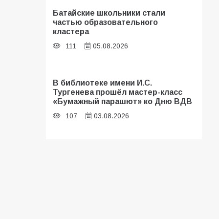
Батайские школьники стали
частью образовательного
кластера
111
05.08.2026
В библиотеке имени И.С.
Тургенева прошёл мастер-класс
«Бумажный парашют» ко Дню ВДВ
107
03.08.2026
«Мобилизация или набор?» Что на
самом деле происходит в армии
России в августе 2026 года
103
03.08.2026