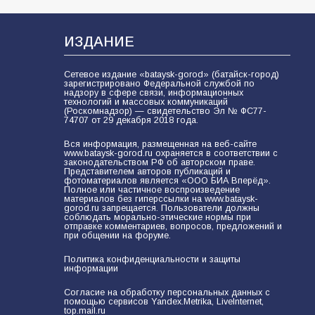
В Батайске продолжаются
дорожные работы
101
04.08.2026
ИЗДАНИЕ
Сетевое издание «bataysk-gorod» (батайск-город)
зарегистрировано Федеральной службой по
Будет ли мобилизация в России в
надзору в сфере связи, информационных
технологий и массовых коммуникаций
2026 году после выборов: в
(Роскомнадзор) — свидетельство Эл № ФС77-
Госдуме дали ответ
74707 от 29 декабря 2018 года.
99
06.08.2026
Вся информация, размещенная на веб-сайте
www.bataysk-gorod.ru охраняется в соответствии с
законодательством РФ об авторском праве.
Представителем авторов публикаций и
фотоматериалов является «ООО БИА Вперёд».
Полное или частичное воспроизведение
«Слухами Москву не возьмёшь»:
материалов без гиперссылки на www.bataysk-
почему заявления Киева о
gorod.ru запрещается. Пользователи должны
соблюдать морально-этические нормы при
мобилизации — это отчаяние, а не
отправке комментариев, вопросов, предложений и
разведка
при общении на форуме.
81
02.08.2026
Политика конфиденциальности и защиты
информации
В детском саду № 35 дети
Согласие на обработку персональных данных с
помощью сервисов Yandex.Metrika, LiveInternet,
освоили строительные профессии
top.mail.ru