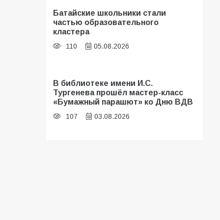
Батайские школьники стали
частью образовательного
кластера
110
05.08.2026
В библиотеке имени И.С.
Тургенева прошёл мастер-класс
«Бумажный парашют» ко Дню ВДВ
107
03.08.2026
«Мобилизация или набор?» Что на
самом деле происходит в армии
России в августе 2026 года
103
03.08.2026