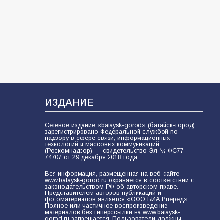
школ к сентябрю
101
31.07.2026
Батайские школьники стали
частью образовательного
кластера
98
05.08.2026
ИЗДАНИЕ
Сетевое издание «bataysk-gorod» (батайск-город)
В Батайске продолжаются
зарегистрировано Федеральной службой по
дорожные работы
надзору в сфере связи, информационных
технологий и массовых коммуникаций
(Роскомнадзор) — свидетельство Эл № ФС77-
95
04.08.2026
74707 от 29 декабря 2018 года.
Вся информация, размещенная на веб-сайте
www.bataysk-gorod.ru охраняется в соответствии с
законодательством РФ об авторском праве.
«Мобилизация или набор?» Что на
Представителем авторов публикаций и
самом деле происходит в армии
фотоматериалов является «ООО БИА Вперёд».
Полное или частичное воспроизведение
России в августе 2026 года
материалов без гиперссылки на www.bataysk-
gorod.ru запрещается. Пользователи должны