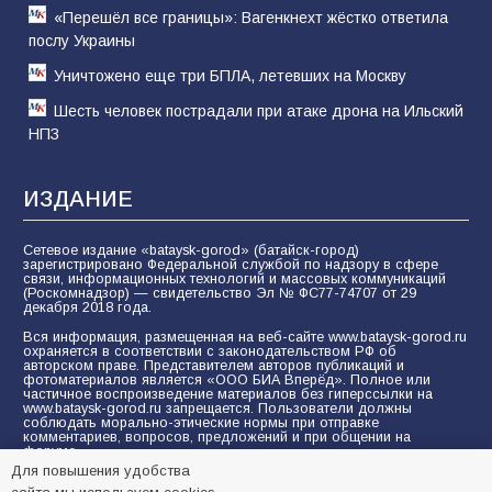
«Перешёл все границы»: Вагенкнехт жёстко ответила
послу Украины
Уничтожено еще три БПЛА, летевших на Москву
Шесть человек пострадали при атаке дрона на Ильский
НПЗ
ИЗДАНИЕ
Сетевое издание «bataysk-gorod» (батайск-город)
зарегистрировано Федеральной службой по надзору в сфере
связи, информационных технологий и массовых коммуникаций
(Роскомнадзор) — свидетельство Эл № ФС77-74707 от 29
декабря 2018 года.
Вся информация, размещенная на веб-сайте www.bataysk-gorod.ru
охраняется в соответствии с законодательством РФ об
авторском праве. Представителем авторов публикаций и
фотоматериалов является «ООО БИА Вперёд». Полное или
частичное воспроизведение материалов без гиперссылки на
www.bataysk-gorod.ru запрещается. Пользователи должны
соблюдать морально-этические нормы при отправке
комментариев, вопросов, предложений и при общении на
форуме.
Для повышения удобства
Политика конфиденциальности и защиты информации