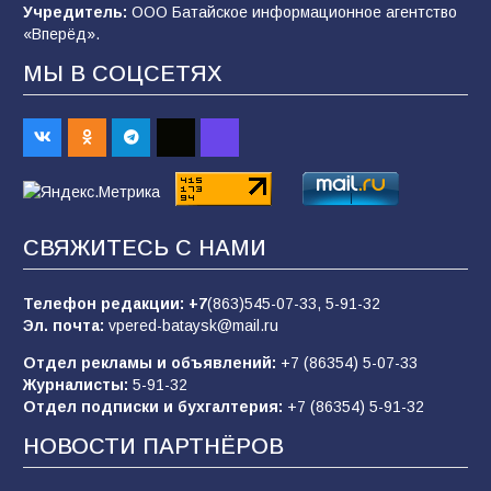
Учредитель:
ООО Батайское информационное агентство
103
06.08.2026
«Вперёд».
МЫ В СОЦСЕТЯХ
В детском саду № 35 дети освоили
строительные профессии в ходе
спортивного праздника
88
07.08.2026
СВЯЖИТЕСЬ С НАМИ
«Слухами Москву не возьмёшь»: почему
заявления Киева о мобилизации — это
отчаяние, а не разведка
Телефон редакции:
+7
(863)545-07-33,
5-91-32
Эл. почта:
vpered-bataysk@mail.ru
83
02.08.2026
Отдел рекламы и объявлений:
+7 (86354) 5-07-33
Журналисты:
5-91-32
Отдел подписки и бухгалтерия:
+7 (86354) 5-91-32
Командовал боем до последнего: герой
Евгений Остапенко
НОВОСТИ ПАРТНЁРОВ
60
05.08.2026