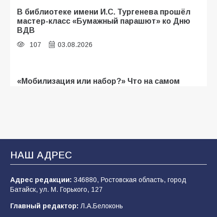
В библиотеке имени И.С. Тургенева прошёл
мастер-класс «Бумажный парашют» ко Дню
ВДВ
107
03.08.2026
«Мобилизация или набор?» Что на самом
деле происходит в армии России в августе
2026 года
107
03.08.2026
В Батайске продолжаются дорожные работы
НАШ АДРЕС
104
04.08.2026
Адрес редакции:
346880, Ростовская область, город
Батайск, ул. М. Горького, 127
Будет ли мобилизация в России в 2026 году
Главный редактор:
Л.А.Белоконь
после выборов: в Госдуме дали ответ