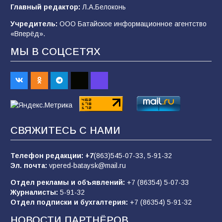
В детском саду № 35 дети освоили
Главный редактор:
Л.А.Белоконь
строительные профессии в ходе
спортивного праздника
Учредитель:
ООО Батайское информационное агентство
«Вперёд».
90
07.08.2026
МЫ В СОЦСЕТЯХ
«Слухами Москву не возьмёшь»: почему
заявления Киева о мобилизации — это
отчаяние, а не разведка
83
02.08.2026
СВЯЖИТЕСЬ С НАМИ
Батайчане вышли в финал Всероссийского
конкурса «Большая перемена»
Телефон редакции:
+7
(863)545-07-33,
5-91-32
Эл. почта:
vpered-bataysk@mail.ru
62
04.08.2026
Отдел рекламы и объявлений:
+7 (86354) 5-07-33
Журналисты:
5-91-32
Отдел подписки и бухгалтерия:
+7 (86354) 5-91-32
Командовал боем до последнего: герой
Евгений Остапенко
НОВОСТИ ПАРТНЁРОВ