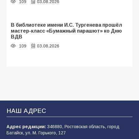
109
03.08.2026
В библиотеке имени И.С. Тургенева прошёл
мастер-класс «Бумажный парашют» ко Дню
ВДВ
109
03.08.2026
Будет ли мобилизация в России в 2026 году
после выборов: в Госдуме дали ответ
108
06.08.2026
В Батайске продолжаются дорожные работы
НАШ АДРЕС
107
04.08.2026
Адрес редакции:
346880, Ростовская область, город
Батайск, ул. М. Горького, 127