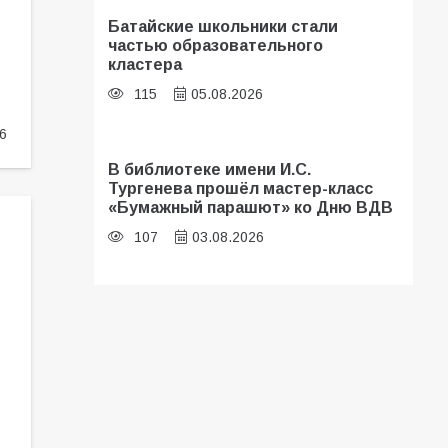
Батайские школьники стали
частью образовательного
кластера
115
05.08.2026
6
В библиотеке имени И.С.
Тургенева прошёл мастер-класс
«Бумажный парашют» ко Дню ВДВ
107
03.08.2026
«Мобилизация или набор?» Что на
самом деле происходит в армии
России в августе 2026 года
107
03.08.2026