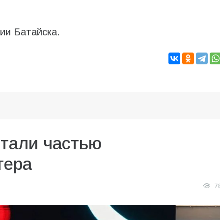
ии Батайска.
стали частью
тера
7