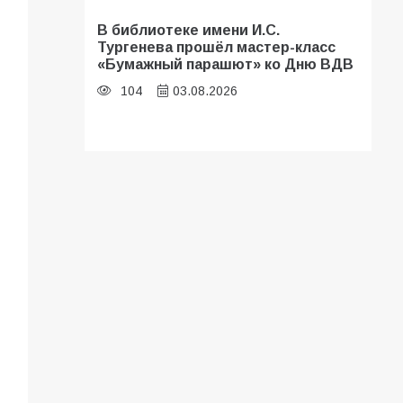
В библиотеке имени И.С.
Тургенева прошёл мастер-класс
«Бумажный парашют» ко Дню ВДВ
104
03.08.2026
В Батайске оценили готовность
школ к сентябрю
96
31.07.2026
В Батайске продолжаются
дорожные работы
93
04.08.2026
«Мобилизация или набор?» Что на
самом деле происходит в армии