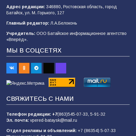
Адрес редакции:
346880, Ростовская область, город
Батайск, ул. М. Горького, 127
В Батайске продолжаются дорожные работы
Главный редактор:
Л.А.Белоконь
98
04.08.2026
Учредитель:
ООО Батайское информационное агентство
«Вперёд».
МЫ В СОЦСЕТЯХ
Батайчане привезли 20 наград с областных
соревнований
93
06.08.2026
«Пургу нести — не поля переходить»: почему
заявления о мобилизации — это
СВЯЖИТЕСЬ С НАМИ
пропагандистский вброс
85
01.08.2026
Телефон редакции:
+7
(863)545-07-33,
5-91-32
Эл. почта:
vpered-bataysk@mail.ru
Отдел рекламы и объявлений:
+7 (86354) 5-07-33
«Слухами Москву не возьмёшь»: почему