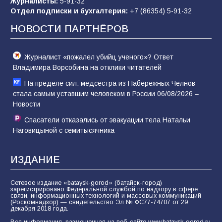
Журналисты:
5-91-32
заявления Киева о мобилизации — это
Отдел подписки и бухгалтерия:
+7 (86354) 5-91-32
отчаяние, а не разведка
НОВОСТИ ПАРТНЁРОВ
81
02.08.2026
Журналист «пожалел убийц ученого»? Ответ
Владимира Ворсобина на отклики читателей
На пределе сил: медсестра из Набережных Челнов
стала самым уставшим человеком в России 06/08/2026 –
Новости
Спасатели отказались от эвакуации тела Натальи
Наговицыной с семитысячника
ИЗДАНИЕ
Сетевое издание «bataysk-gorod» (батайск-город)
зарегистрировано Федеральной службой по надзору в сфере
связи, информационных технологий и массовых коммуникаций
(Роскомнадзор) — свидетельство Эл № ФС77-74707 от 29
декабря 2018 года.