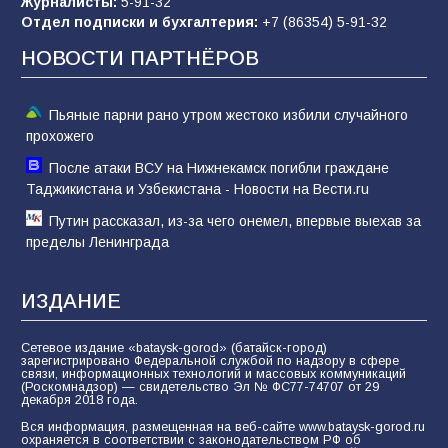
65
07.08.2026
Журналисты:
5-91-32
Отдел подписки и бухгалтерия:
+7 (86354) 5-91-32
НОВОСТИ ПАРТНЁРОВ
Пьяные парни рано утром жестоко избили случайного
прохожего
После атаки ВСУ на Нижнекамск погибли граждане
Таджикистана и Узбекистана - Новости на Вести.ru
Путин рассказал, из-за чего онемел, впервые выехав за
пределы Ленинграда
ИЗДАНИЕ
Сетевое издание «bataysk-gorod» (батайск-город)
зарегистрировано Федеральной службой по надзору в сфере
связи, информационных технологий и массовых коммуникаций
(Роскомнадзор) — свидетельство Эл № ФС77-74707 от 29
декабря 2018 года.
Вся информация, размещенная на веб-сайте www.bataysk-gorod.ru
охраняется в соответствии с законодательством РФ об