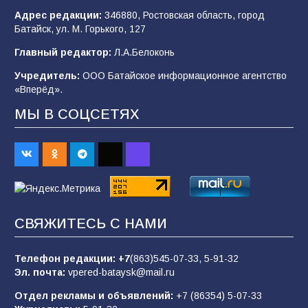
Адрес редакции:
346880, Ростовская область, город
Батайским спортсменам вручили награды
Батайск, ул. М. Горького, 127
78
08.08.2026
Главный редактор:
Л.А.Белоконь
Учредитель:
ООО Батайское информационное агентство
«Вперёд».
«Слухи — не указ»: почему разговоры о
мобилизации не имеют под собой оснований
МЫ В СОЦСЕТЯХ
70
07.08.2026
Командовал боем до последнего: герой
Евгений Остапенко
68
05.08.2026
СВЯЖИТЕСЬ С НАМИ
Телефон редакции:
+7
(863)545-07-33,
5-91-32
В библиотеке имени М.Ю. Лермонтова
Эл. почта:
vpered-bataysk@mail.ru
состоялось литературно-творческое
мероприятие для юных читателей «Читаем
Отдел рекламы и объявлений:
+7 (86354) 5-07-33
сказку, рисуем в красках»