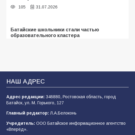
105
31.07.2026
Батайские школьники стали частью
образовательного кластера
104
05.08.2026
«Мобилизация или набор?» Что на самом
деле происходит в армии России в августе
2026 года
НАШ АДРЕС
99
03.08.2026
Адрес редакции:
346880, Ростовская область, город
Батайск, ул. М. Горького, 127
В Батайске продолжаются дорожные работы
Главный редактор:
Л.А.Белоконь
97
04.08.2026
Учредитель:
ООО Батайское информационное агентство
«Вперёд».