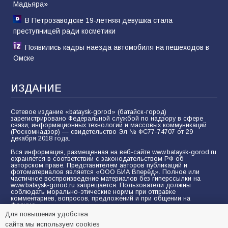
Мадьяра»
В Петрозаводске 19-летняя девушка стала
преступницей ради косметики
Появились кадры наезда автомобиля на пешеходов в
Омске
ИЗДАНИЕ
Сетевое издание «bataysk-gorod» (батайск-город)
зарегистрировано Федеральной службой по надзору в сфере
связи, информационных технологий и массовых коммуникаций
(Роскомнадзор) — свидетельство Эл № ФС77-74707 от 29
декабря 2018 года.
Вся информация, размещенная на веб-сайте www.bataysk-gorod.ru
охраняется в соответствии с законодательством РФ об
авторском праве. Представителем авторов публикаций и
фотоматериалов является «ООО БИА Вперёд». Полное или
частичное воспроизведение материалов без гиперссылки на
www.bataysk-gorod.ru запрещается. Пользователи должны
соблюдать морально-этические нормы при отправке
комментариев, вопросов, предложений и при общении на
форуме.
Для повышения удобства
Политика конфиденциальности и защиты информации
сайта мы используем cookies