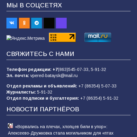
МЫ В СОЦСЕТЯХ
«Пургу нести — не поля переходить»: почему
заявления о мобилизации — это
пропагандистский вброс
84
01.08.2026
«Слухами Москву не возьмёшь»: почему
СВЯЖИТЕСЬ С НАМИ
заявления Киева о мобилизации — это
отчаяние, а не разведка
Телефон редакции:
+7
(863)545-07-33,
5-91-32
80
02.08.2026
Эл. почта:
vpered-bataysk@mail.ru
Отдел рекламы и объявлений:
+7 (86354) 5-07-33
Журналисты:
5-91-32
Батайчане привезли 20 наград с областных
Отдел подписки и бухгалтерия:
+7 (86354) 5-91-32
соревнований
НОВОСТИ ПАРТНЁРОВ
77
06.08.2026
«Ворвались на плечах, хлопцев били в упор»:
Алексеево-Дружковка стала могильником для «птах