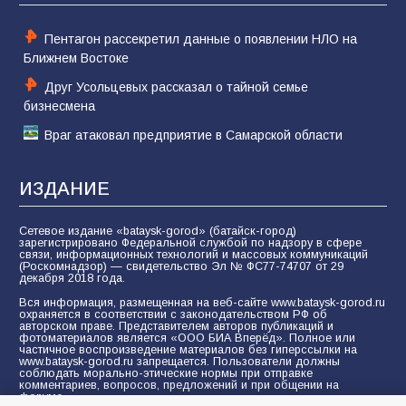
74
01.08.2026
Пентагон рассекретил данные о появлении НЛО на
Ближнем Востоке
Друг Усольцевых рассказал о тайной семье
бизнесмена
Враг атаковал предприятие в Самарской области
ИЗДАНИЕ
Сетевое издание «bataysk-gorod» (батайск-город)
зарегистрировано Федеральной службой по надзору в сфере
связи, информационных технологий и массовых коммуникаций
(Роскомнадзор) — свидетельство Эл № ФС77-74707 от 29
декабря 2018 года.
Вся информация, размещенная на веб-сайте www.bataysk-gorod.ru
охраняется в соответствии с законодательством РФ об
авторском праве. Представителем авторов публикаций и
фотоматериалов является «ООО БИА Вперёд». Полное или
частичное воспроизведение материалов без гиперссылки на
www.bataysk-gorod.ru запрещается. Пользователи должны
соблюдать морально-этические нормы при отправке
комментариев, вопросов, предложений и при общении на
форуме.