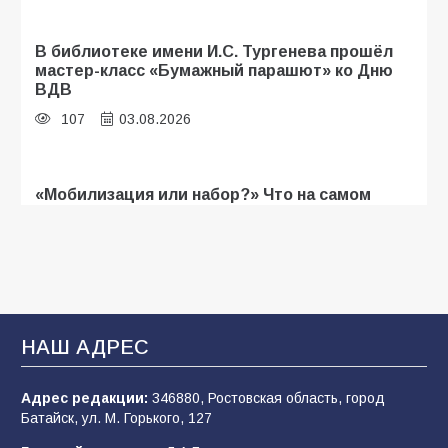
В библиотеке имени И.С. Тургенева прошёл
мастер-класс «Бумажный парашют» ко Дню
ВДВ
107
03.08.2026
«Мобилизация или набор?» Что на самом
деле происходит в армии России в августе
2026 года
103
03.08.2026
В Батайске продолжаются дорожные работы
НАШ АДРЕС
101
04.08.2026
Адрес редакции:
346880, Ростовская область, город
Батайск, ул. М. Горького, 127
Будет ли мобилизация в России в 2026 году