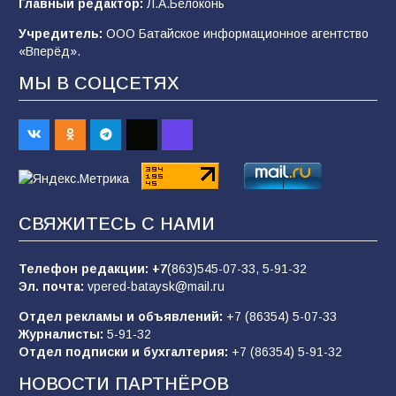
Главный редактор:
Л.А.Белоконь
после выборов: в Госдуме дали ответ
Учредитель:
ООО Батайское информационное агентство
99
06.08.2026
«Вперёд».
МЫ В СОЦСЕТЯХ
В детском саду № 35 дети освоили
строительные профессии в ходе
спортивного праздника
83
07.08.2026
СВЯЖИТЕСЬ С НАМИ
«Слухами Москву не возьмёшь»: почему
заявления Киева о мобилизации — это
отчаяние, а не разведка
Телефон редакции:
+7
(863)545-07-33,
5-91-32
Эл. почта:
vpered-bataysk@mail.ru
81
02.08.2026
Отдел рекламы и объявлений:
+7 (86354) 5-07-33
Журналисты:
5-91-32
Отдел подписки и бухгалтерия:
+7 (86354) 5-91-32
Морской квест в детском саду: как
воспитанники спасали Нептуна
НОВОСТИ ПАРТНЁРОВ