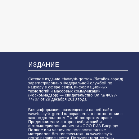
«Мобилизация или набор?» Что на
самом деле происходит в армии
России в августе 2026 года
103
03.08.2026
В Батайске продолжаются
дорожные работы
100
04.08.2026
ИЗДАНИЕ
Сетевое издание «bataysk-gorod» (батайск-город)
зарегистрировано Федеральной службой по
Будет ли мобилизация в России в
надзору в сфере связи, информационных
технологий и массовых коммуникаций
2026 году после выборов: в
(Роскомнадзор) — свидетельство Эл № ФС77-
Госдуме дали ответ
74707 от 29 декабря 2018 года.
94
06.08.2026
Вся информация, размещенная на веб-сайте
www.bataysk-gorod.ru охраняется в соответствии с
законодательством РФ об авторском праве.
Представителем авторов публикаций и
фотоматериалов является «ООО БИА Вперёд».
Полное или частичное воспроизведение
«Пургу нести — не поля
материалов без гиперссылки на www.bataysk-
переходить»: почему заявления о
gorod.ru запрещается. Пользователи должны