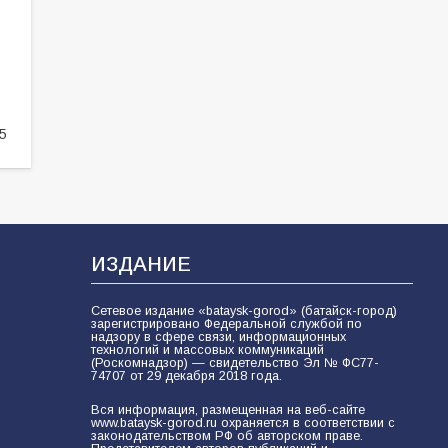
Тургенева прошёл мастер-класс
«Бумажный парашют» ко Дню ВДВ
107
03.08.2026
5
«Мобилизация или набор?» Что на
самом деле происходит в армии
России в августе 2026 года
102
03.08.2026
ИЗДАНИЕ
В Батайске продолжаются
дорожные работы
Сетевое издание «bataysk-gorod» (батайск-город)
зарегистрировано Федеральной службой по
99
04.08.2026
надзору в сфере связи, информационных
технологий и массовых коммуникаций
(Роскомнадзор) — свидетельство Эл № ФС77-
74707 от 29 декабря 2018 года.
Будет ли мобилизация в России в
Вся информация, размещенная на веб-сайте
2026 году после выборов: в
www.bataysk-gorod.ru охраняется в соответствии с
законодательством РФ об авторском праве.
Госдуме дали ответ