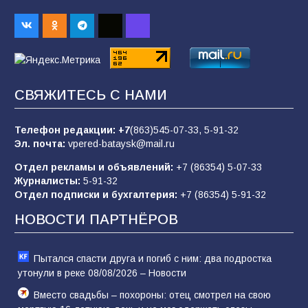
Командовал боем до последнего: герой
Евгений Остапенко
62
05.08.2026
СВЯЖИТЕСЬ С НАМИ
Батайчане вышли в финал Всероссийского
конкурса «Большая перемена»
Телефон редакции:
+7
(863)545-07-33,
5-91-32
62
04.08.2026
Эл. почта:
vpered-bataysk@mail.ru
Отдел рекламы и объявлений:
+7 (86354) 5-07-33
Журналисты:
5-91-32
Батайским спортсменам вручили награды
Отдел подписки и бухгалтерия:
+7 (86354) 5-91-32
59
08.08.2026
НОВОСТИ ПАРТНЁРОВ
Пытался спасти друга и погиб с ним: два подростка
утонули в реке 08/08/2026 – Новости
Вместо свадьбы – похороны: отец смотрел на свою