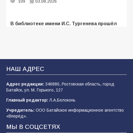
109
03.08.2026
В библиотеке имени И.С. Тургенева прошёл
мастер-класс «Бумажный парашют» ко Дню
ВДВ
109
03.08.2026
В Батайске продолжаются дорожные работы
НАШ АДРЕС
107
04.08.2026
Адрес редакции:
346880, Ростовская область, город
Батайск, ул. М. Горького, 127
В детском саду № 35 дети освоили
Главный редактор:
Л.А.Белоконь
строительные профессии в ходе
спортивного праздника
Учредитель:
ООО Батайское информационное агентство
«Вперёд».
90
07.08.2026
МЫ В СОЦСЕТЯХ