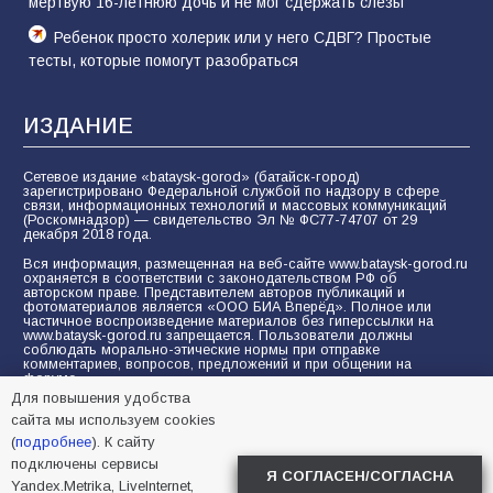
мертвую 16-летнюю дочь и не мог сдержать слезы
Ребенок просто холерик или у него СДВГ? Простые
тесты, которые помогут разобраться
ИЗДАНИЕ
Сетевое издание «bataysk-gorod» (батайск-город)
зарегистрировано Федеральной службой по надзору в сфере
связи, информационных технологий и массовых коммуникаций
(Роскомнадзор) — свидетельство Эл № ФС77-74707 от 29
декабря 2018 года.
Вся информация, размещенная на веб-сайте www.bataysk-gorod.ru
охраняется в соответствии с законодательством РФ об
авторском праве. Представителем авторов публикаций и
фотоматериалов является «ООО БИА Вперёд». Полное или
частичное воспроизведение материалов без гиперссылки на
www.bataysk-gorod.ru запрещается. Пользователи должны
соблюдать морально-этические нормы при отправке
комментариев, вопросов, предложений и при общении на
форуме.
Для повышения удобства
Политика конфиденциальности и защиты информации
сайта мы используем cookies
Согласие на обработку персональных данных с помощью
(
подробнее
). К сайту
сервисов Yandex.Metrika, LiveInternet, top.mail.ru
подключены сервисы
Я СОГЛАСЕН/СОГЛАСНА
Yandex.Metrika, LiveInternet,
© 2005-2026 БИА «ВПЕРЕД»
16+