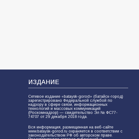
«Мобилизация или набор?» Что на
самом деле происходит в армии
России в августе 2026 года
103
03.08.2026
В Батайске продолжаются
дорожные работы
100
04.08.2026
ИЗДАНИЕ
Будет ли мобилизация в России в
2026 году после выборов: в
Сетевое издание «bataysk-gorod» (батайск-город)
Госдуме дали ответ
зарегистрировано Федеральной службой по
надзору в сфере связи, информационных
95
06.08.2026
технологий и массовых коммуникаций
(Роскомнадзор) — свидетельство Эл № ФС77-
74707 от 29 декабря 2018 года.
Вся информация, размещенная на веб-сайте
«Пургу нести — не поля
www.bataysk-gorod.ru охраняется в соответствии с
законодательством РФ об авторском праве.
переходить»: почему заявления о