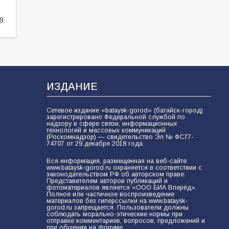
65
08.08.2026
9
Командовал боем до последнего:
герой Евгений Остапенко
62
05.08.2026
ИЗДАНИЕ
Сетевое издание «bataysk-gorod» (батайск-город)
Батайчане вышли в финал
зарегистрировано Федеральной службой по
Всероссийского конкурса
надзору в сфере связи, информационных
технологий и массовых коммуникаций
«Большая перемена»
(Роскомнадзор) — свидетельство Эл № ФС77-
74707 от 29 декабря 2018 года.
62
04.08.2026
Вся информация, размещенная на веб-сайте
www.bataysk-gorod.ru охраняется в соответствии с
законодательством РФ об авторском праве.
Представителем авторов публикаций и
фотоматериалов является «ООО БИА Вперёд».
Полное или частичное воспроизведение
материалов без гиперссылки на www.bataysk-
gorod.ru запрещается. Пользователи должны
соблюдать морально-этические нормы при
отправке комментариев, вопросов, предложений и
при общении на форуме.