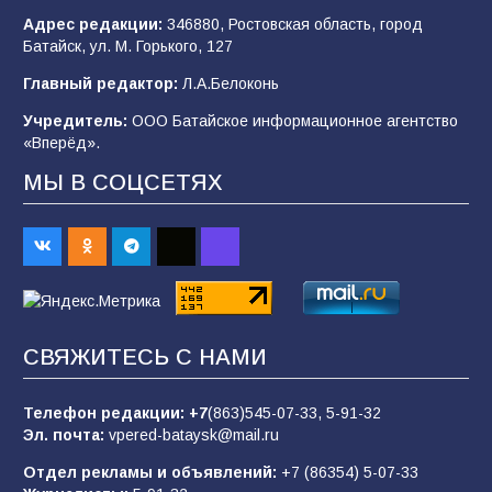
Адрес редакции:
346880, Ростовская область, город
Батайск, ул. М. Горького, 127
В детском саду № 35 дети освоили
Главный редактор:
Л.А.Белоконь
строительные профессии в ходе
спортивного праздника
Учредитель:
ООО Батайское информационное агентство
«Вперёд».
89
07.08.2026
МЫ В СОЦСЕТЯХ
«Слухами Москву не возьмёшь»: почему
заявления Киева о мобилизации — это
отчаяние, а не разведка
83
02.08.2026
СВЯЖИТЕСЬ С НАМИ
Батайчане вышли в финал Всероссийского
конкурса «Большая перемена»
Телефон редакции:
+7
(863)545-07-33,
5-91-32
Эл. почта:
vpered-bataysk@mail.ru
62
04.08.2026
Отдел рекламы и объявлений:
+7 (86354) 5-07-33