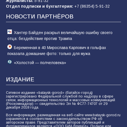
Журналисты:
5-91-32
Отдел подписки и бухгалтерия:
+7 (86354) 5-91-32
Командовал боем до последнего: герой
Евгений Остапенко
НОВОСТИ ПАРТНЁРОВ
61
05.08.2026
Хантер Байден раскрыл величайшую ошибку своего
отца: бездействие против Трампа
Беременная в 40 Мирослава Карпович в гольфах
показала домашние фото: только для мужа
«Холостой — полчеловека»
ИЗДАНИЕ
Сетевое издание «bataysk-gorod» (батайск-город)
зарегистрировано Федеральной службой по надзору в сфере
связи, информационных технологий и массовых коммуникаций
(Роскомнадзор) — свидетельство Эл № ФС77-74707 от 29
декабря 2018 года.
Вся информация, размещенная на веб-сайте www.bataysk-gorod.ru
охраняется в соответствии с законодательством РФ об
авторском праве. Представителем авторов публикаций и
фотоматериалов является «ООО БИА Вперёд». Полное или