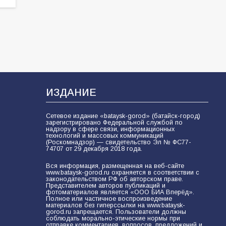
ИЗДАНИЕ
Сетевое издание «bataysk-gorod» (батайск-город)
зарегистрировано Федеральной службой по
надзору в сфере связи, информационных
технологий и массовых коммуникаций
(Роскомнадзор) — свидетельство Эл № ФС77-
74707 от 29 декабря 2018 года.
Вся информация, размещенная на веб-сайте
www.bataysk-gorod.ru охраняется в соответствии с
законодательством РФ об авторском праве.
Представителем авторов публикаций и
фотоматериалов является «ООО БИА Вперёд».
Полное или частичное воспроизведение
материалов без гиперссылки на www.bataysk-
gorod.ru запрещается. Пользователи должны
соблюдать морально-этические нормы при
отправке комментариев, вопросов, предложений и