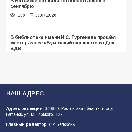
В Батайске оценили готовность школ к
сентябрю
108
31.07.2026
В библиотеке имени И.С. Тургенева прошёл
мастер-класс «Бумажный парашют» ко Дню
ВДВ
107
03.08.2026
Батайские школьники стали частью
образовательного кластера
НАШ АДРЕС
106
05.08.2026
Адрес редакции:
346880, Ростовская область, город
Батайск, ул. М. Горького, 127
«Мобилизация или набор?» Что на самом
деле происходит в армии России в августе
Главный редактор:
Л.А.Белоконь
2026 года