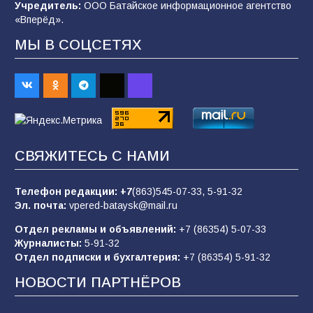
Учредитель:
ООО Батайское информационное агентство
101
03.08.2026
«Вперёд».
МЫ В СОЦСЕТЯХ
В Батайске продолжаются дорожные работы
98
04.08.2026
«Пургу нести — не поля переходить»: почему
заявления о мобилизации — это
СВЯЖИТЕСЬ С НАМИ
пропагандистский вброс
85
01.08.2026
Телефон редакции:
+7
(863)545-07-33,
5-91-32
Эл. почта:
vpered-bataysk@mail.ru
Отдел рекламы и объявлений:
+7 (86354) 5-07-33
«Слухами Москву не возьмёшь»: почему
Журналисты:
5-91-32
заявления Киева о мобилизации — это
Отдел подписки и бухгалтерия:
+7 (86354) 5-91-32
отчаяние, а не разведка
НОВОСТИ ПАРТНЁРОВ
81
02.08.2026