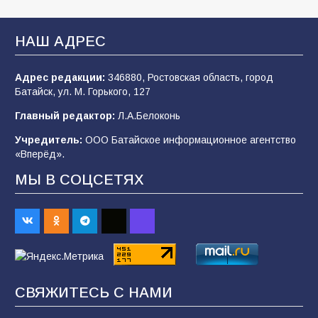
В Батайске продолжаются дорожные работы
НАШ АДРЕС
100
04.08.2026
Адрес редакции:
346880, Ростовская область, город
Батайск, ул. М. Горького, 127
Будет ли мобилизация в России в 2026 году
Главный редактор:
Л.А.Белоконь
после выборов: в Госдуме дали ответ
Учредитель:
ООО Батайское информационное агентство
94
06.08.2026
«Вперёд».
МЫ В СОЦСЕТЯХ
«Пургу нести — не поля переходить»: почему
заявления о мобилизации — это
пропагандистский вброс
85
01.08.2026
СВЯЖИТЕСЬ С НАМИ
«Слухами Москву не возьмёшь»: почему
заявления Киева о мобилизации — это