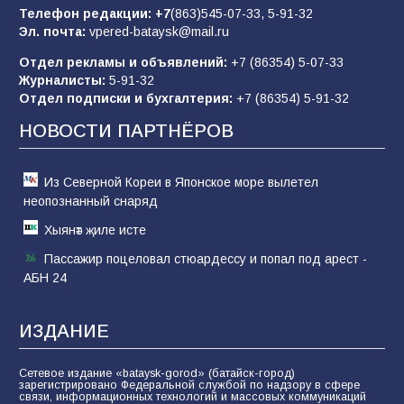
отчаяние, а не разведка
Телефон редакции:
+7
(863)545-07-33,
5-91-32
Эл. почта:
vpered-bataysk@mail.ru
81
02.08.2026
Отдел рекламы и объявлений:
+7 (86354) 5-07-33
Журналисты:
5-91-32
Отдел подписки и бухгалтерия:
+7 (86354) 5-91-32
Морской квест в детском саду: как
воспитанники спасали Нептуна
НОВОСТИ ПАРТНЁРОВ
74
01.08.2026
Из Северной Кореи в Японское море вылетел
неопознанный снаряд
Хыянәт җиле исте
Пассажир поцеловал стюардессу и попал под арест -
АБН 24
ИЗДАНИЕ
Сетевое издание «bataysk-gorod» (батайск-город)
зарегистрировано Федеральной службой по надзору в сфере
связи, информационных технологий и массовых коммуникаций