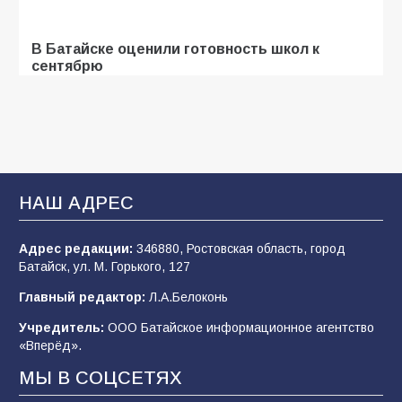
В Батайске оценили готовность школ к
сентябрю
106
31.07.2026
Батайчане привезли 20 наград с областных
соревнований
НАШ АДРЕС
105
06.08.2026
Адрес редакции:
346880, Ростовская область, город
Батайск, ул. М. Горького, 127
«Мобилизация или набор?» Что на самом
деле происходит в армии России в августе
Главный редактор:
Л.А.Белоконь
2026 года
Учредитель:
ООО Батайское информационное агентство
101
03.08.2026
«Вперёд».
МЫ В СОЦСЕТЯХ
В Батайске продолжаются дорожные работы