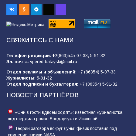
98
04.08.2026
«Пургу нести — не поля переходить»: почему
заявления о мобилизации — это
СВЯЖИТЕСЬ С НАМИ
пропагандистский вброс
85
01.08.2026
Телефон редакции:
+7
(863)545-07-33,
5-91-32
Эл. почта:
vpered-bataysk@mail.ru
Отдел рекламы и объявлений:
+7 (86354) 5-07-33
«Слухами Москву не возьмёшь»: почему
Журналисты:
5-91-32
заявления Киева о мобилизации — это
Отдел подписки и бухгалтерия:
+7 (86354) 5-91-32
отчаяние, а не разведка
НОВОСТИ ПАРТНЁРОВ
81
02.08.2026
«Они в гости вдвоем ходят»: известная журналистка
подтвердила роман Бондарчука и Исаковой
Теории заговора вокруг Луны: физик поставил под
сомнение снимки NASA