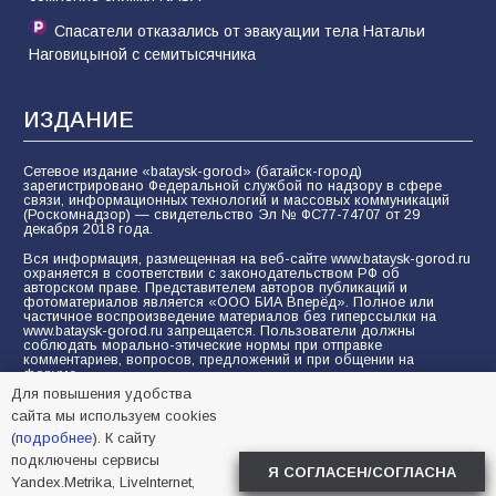
Спасатели отказались от эвакуации тела Натальи
Наговицыной с семитысячника
ИЗДАНИЕ
Сетевое издание «bataysk-gorod» (батайск-город)
зарегистрировано Федеральной службой по надзору в сфере
связи, информационных технологий и массовых коммуникаций
(Роскомнадзор) — свидетельство Эл № ФС77-74707 от 29
декабря 2018 года.
Вся информация, размещенная на веб-сайте www.bataysk-gorod.ru
охраняется в соответствии с законодательством РФ об
авторском праве. Представителем авторов публикаций и
фотоматериалов является «ООО БИА Вперёд». Полное или
частичное воспроизведение материалов без гиперссылки на
www.bataysk-gorod.ru запрещается. Пользователи должны
соблюдать морально-этические нормы при отправке
комментариев, вопросов, предложений и при общении на
форуме.
Для повышения удобства
Политика конфиденциальности и защиты информации
сайта мы используем cookies
Согласие на обработку персональных данных с помощью
(
подробнее
). К сайту
сервисов Yandex.Metrika, LiveInternet, top.mail.ru
подключены сервисы
Я СОГЛАСЕН/СОГЛАСНА
Yandex.Metrika, LiveInternet,
© 2005-2026 БИА «ВПЕРЕД»
16+