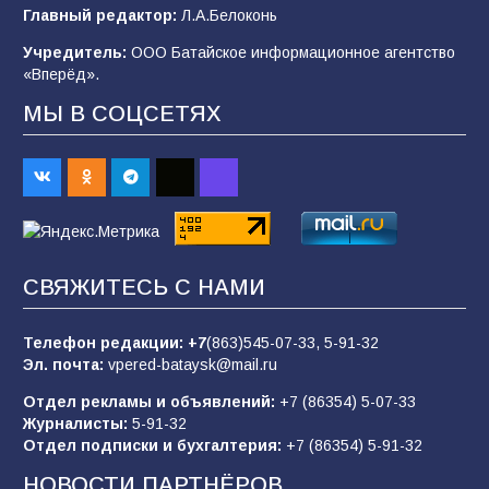
Будет ли мобилизация в России в 2026 году
Главный редактор:
Л.А.Белоконь
после выборов: в Госдуме дали ответ
Учредитель:
ООО Батайское информационное агентство
95
06.08.2026
«Вперёд».
МЫ В СОЦСЕТЯХ
«Пургу нести — не поля переходить»: почему
заявления о мобилизации — это
пропагандистский вброс
85
01.08.2026
СВЯЖИТЕСЬ С НАМИ
«Слухами Москву не возьмёшь»: почему
заявления Киева о мобилизации — это
отчаяние, а не разведка
Телефон редакции:
+7
(863)545-07-33,
5-91-32
Эл. почта:
vpered-bataysk@mail.ru
81
02.08.2026
Отдел рекламы и объявлений:
+7 (86354) 5-07-33
Журналисты:
5-91-32
Отдел подписки и бухгалтерия:
+7 (86354) 5-91-32
Морской квест в детском саду: как
воспитанники спасали Нептуна
НОВОСТИ ПАРТНЁРОВ