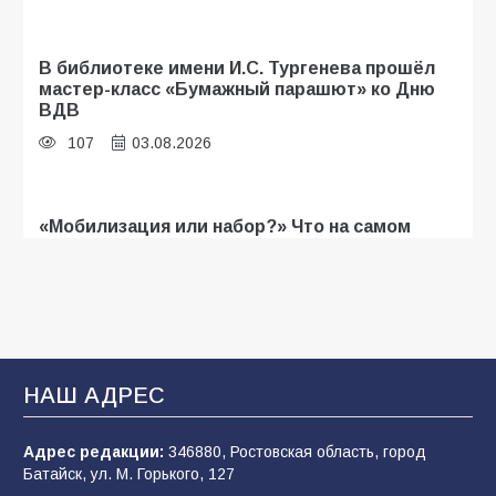
В библиотеке имени И.С. Тургенева прошёл
мастер-класс «Бумажный парашют» ко Дню
ВДВ
107
03.08.2026
«Мобилизация или набор?» Что на самом
деле происходит в армии России в августе
2026 года
103
03.08.2026
В Батайске продолжаются дорожные работы
НАШ АДРЕС
100
04.08.2026
Адрес редакции:
346880, Ростовская область, город
Батайск, ул. М. Горького, 127