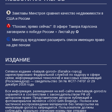
74
01.08.2026
Замглавы Минстроя сравнил качество недвижимости в
США и России
"Похоже, прямо сейчас": В эфире Такера Карлсона
заговорили о победе России ⋆ Листай.ру ✪
Минтруд предложил расширить список имеющих право
на две пенсии
ИЗДАНИЕ
Сетевое издание «bataysk-gorod» (батайск-город)
зарегистрировано Федеральной службой по надзору в сфере
связи, информационных технологий и массовых коммуникаций
(Роскомнадзор) — свидетельство Эл № ФС77-74707 от 29
декабря 2018 года.
Вся информация, размещенная на веб-сайте www.bataysk-gorod.ru
охраняется в соответствии с законодательством РФ об
авторском праве. Представителем авторов публикаций и
фотоматериалов является «ООО БИА Вперёд». Полное или
частичное воспроизведение материалов без гиперссылки на
www.bataysk-gorod.ru запрещается. Пользователи должны
соблюдать морально-этические нормы при отправке