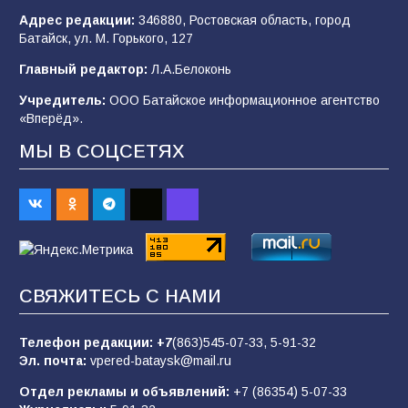
103
06.08.2026
Адрес редакции:
346880, Ростовская область, город
Батайск, ул. М. Горького, 127
Главный редактор:
Л.А.Белоконь
В Батайске продолжаются дорожные работы
Учредитель:
ООО Батайское информационное агентство
103
04.08.2026
«Вперёд».
МЫ В СОЦСЕТЯХ
В детском саду № 35 дети освоили
строительные профессии в ходе
спортивного праздника
88
07.08.2026
СВЯЖИТЕСЬ С НАМИ
«Слухами Москву не возьмёшь»: почему
заявления Киева о мобилизации — это
отчаяние, а не разведка
Телефон редакции:
+7
(863)545-07-33,
5-91-32
Эл. почта:
vpered-bataysk@mail.ru
83
02.08.2026
Отдел рекламы и объявлений:
+7 (86354) 5-07-33