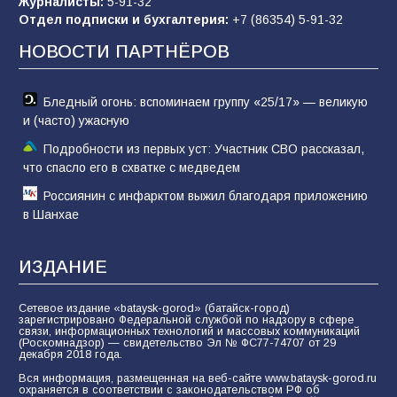
Журналисты:
5-91-32
Отдел подписки и бухгалтерия:
+7 (86354) 5-91-32
Командовал боем до последнего: герой
Евгений Остапенко
НОВОСТИ ПАРТНЁРОВ
60
05.08.2026
Бледный огонь: вспоминаем группу «25/17» — великую
и (часто) ужасную
Подробности из первых уст: Участник СВО рассказал,
что спасло его в схватке с медведем
Россиянин с инфарктом выжил благодаря приложению
в Шанхае
ИЗДАНИЕ
Сетевое издание «bataysk-gorod» (батайск-город)
зарегистрировано Федеральной службой по надзору в сфере
связи, информационных технологий и массовых коммуникаций
(Роскомнадзор) — свидетельство Эл № ФС77-74707 от 29
декабря 2018 года.
Вся информация, размещенная на веб-сайте www.bataysk-gorod.ru
охраняется в соответствии с законодательством РФ об