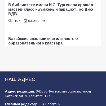
В библиотеке имени И.С. Тургенева прошёл
мастер-класс «Бумажный парашют» ко Дню
ВДВ
107
03.08.2026
Батайские школьники стали частью
образовательного кластера
106
05.08.2026
В Батайске оценили готовность школ к
сентябрю
НАШ АДРЕС
106
31.07.2026
Адрес редакции:
346880, Ростовская область, город
Батайск, ул. М. Горького, 127
«Мобилизация или набор?» Что на самом
деле происходит в армии России в августе
Главный редактор:
Л.А.Белоконь