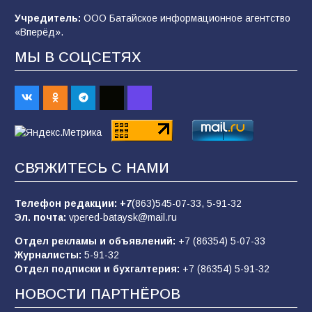
2026 года
Учредитель:
ООО Батайское информационное агентство
101
03.08.2026
«Вперёд».
МЫ В СОЦСЕТЯХ
В Батайске продолжаются дорожные работы
98
04.08.2026
«Пургу нести — не поля переходить»: почему
заявления о мобилизации — это
СВЯЖИТЕСЬ С НАМИ
пропагандистский вброс
85
01.08.2026
Телефон редакции:
+7
(863)545-07-33,
5-91-32
Эл. почта:
vpered-bataysk@mail.ru
Отдел рекламы и объявлений:
+7 (86354) 5-07-33
«Слухами Москву не возьмёшь»: почему
Журналисты:
5-91-32
заявления Киева о мобилизации — это
Отдел подписки и бухгалтерия:
+7 (86354) 5-91-32
отчаяние, а не разведка
НОВОСТИ ПАРТНЁРОВ
81
02.08.2026