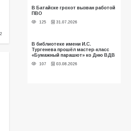
В Батайске грохот вызван работой
ПВО
125
31.07.2026
2
В библиотеке имени И.С.
Тургенева прошёл мастер-класс
«Бумажный парашют» ко Дню ВДВ
107
03.08.2026
В Батайске оценили готовность
школ к сентябрю
106
31.07.2026
Батайские школьники стали
частью образовательного