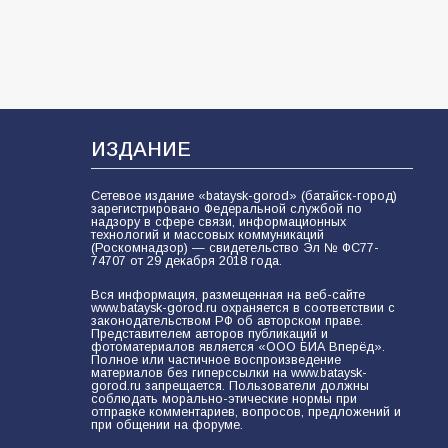
«Слухами Москву не возьмёшь»:
почему заявления Киева о
мобилизации — это отчаяние, а не
разведка
81
02.08.2026
ИЗДАНИЕ
Сетевое издание «bataysk-gorod» (батайск-город)
зарегистрировано Федеральной службой по
надзору в сфере связи, информационных
технологий и массовых коммуникаций
(Роскомнадзор) — свидетельство Эл № ФС77-
74707 от 29 декабря 2018 года.
Вся информация, размещенная на веб-сайте
www.bataysk-gorod.ru охраняется в соответствии с
законодательством РФ об авторском праве.
Представителем авторов публикаций и
фотоматериалов является «ООО БИА Вперёд».
Полное или частичное воспроизведение
материалов без гиперссылки на www.bataysk-
gorod.ru запрещается. Пользователи должны
соблюдать морально-этические нормы при
отправке комментариев, вопросов, предложений и
при общении на форуме.