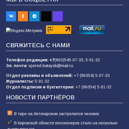
«Пургу нести — не поля переходить»: почему
заявления о мобилизации — это
пропагандистский вброс
85
01.08.2026
СВЯЖИТЕСЬ С НАМИ
«Слухами Москву не возьмёшь»: почему
заявления Киева о мобилизации — это
отчаяние, а не разведка
Телефон редакции:
+7
(863)545-07-33,
5-91-32
Эл. почта:
vpered-bataysk@mail.ru
81
02.08.2026
Отдел рекламы и объявлений:
+7 (86354) 5-07-33
Журналисты:
5-91-32
Отдел подписки и бухгалтерия:
+7 (86354) 5-91-32
Морской квест в детском саду: как
воспитанники спасали Нептуна
НОВОСТИ ПАРТНЁРОВ
74
01.08.2026
В тире на Аптекарском застрелился человек
В Кировской области пенсионеров стало на несколько