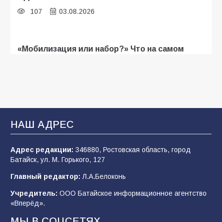
107
03.08.2026
«Мобилизация или набор?» Что на самом
деле происходит в армии России в августе
2026 года
103
03.08.2026
В Батайске продолжаются дорожные работы
НАШ АДРЕС
100
04.08.2026
Адрес редакции:
346880, Ростовская область, город
Батайск, ул. М. Горького, 127
Будет ли мобилизация в России в 2026 году
Главный редактор:
Л.А.Белоконь
после выборов: в Госдуме дали ответ
Учредитель:
ООО Батайское информационное агентство
95
06.08.2026
«Вперёд».
МЫ В СОЦСЕТЯХ