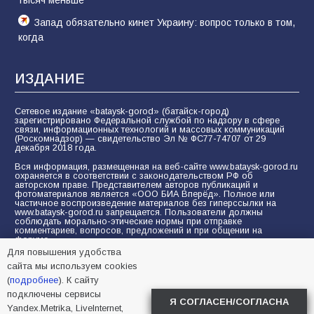
тысяч меньше
Запад обязательно кинет Украину: вопрос только в том,
когда
ИЗДАНИЕ
Сетевое издание «bataysk-gorod» (батайск-город)
зарегистрировано Федеральной службой по надзору в сфере
связи, информационных технологий и массовых коммуникаций
(Роскомнадзор) — свидетельство Эл № ФС77-74707 от 29
декабря 2018 года.
Вся информация, размещенная на веб-сайте www.bataysk-gorod.ru
охраняется в соответствии с законодательством РФ об
авторском праве. Представителем авторов публикаций и
фотоматериалов является «ООО БИА Вперёд». Полное или
частичное воспроизведение материалов без гиперссылки на
www.bataysk-gorod.ru запрещается. Пользователи должны
соблюдать морально-этические нормы при отправке
комментариев, вопросов, предложений и при общении на
форуме.
Для повышения удобства
Политика конфиденциальности и защиты информации
сайта мы используем cookies
Согласие на обработку персональных данных с помощью
(
подробнее
). К сайту
сервисов Yandex.Metrika, LiveInternet, top.mail.ru
подключены сервисы
Я СОГЛАСЕН/СОГЛАСНА
Yandex.Metrika, LiveInternet,
© 2005-2026 БИА «ВПЕРЕД»
16+