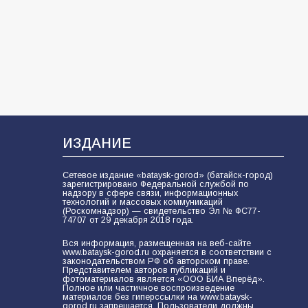
В библиотеке имени И.С.
Тургенева прошёл мастер-класс
«Бумажный парашют» ко Дню ВДВ
109
03.08.2026
В Батайске продолжаются
дорожные работы
108
04.08.2026
ИЗДАНИЕ
Сетевое издание «bataysk-gorod» (батайск-город)
зарегистрировано Федеральной службой по
В детском саду № 35 дети
надзору в сфере связи, информационных
технологий и массовых коммуникаций
освоили строительные профессии
(Роскомнадзор) — свидетельство Эл № ФС77-
в ходе спортивного праздника
74707 от 29 декабря 2018 года.
90
07.08.2026
Вся информация, размещенная на веб-сайте
www.bataysk-gorod.ru охраняется в соответствии с
законодательством РФ об авторском праве.
Представителем авторов публикаций и
фотоматериалов является «ООО БИА Вперёд».
Полное или частичное воспроизведение
Батайским спортсменам вручили
материалов без гиперссылки на www.bataysk-
награды
gorod.ru запрещается. Пользователи должны