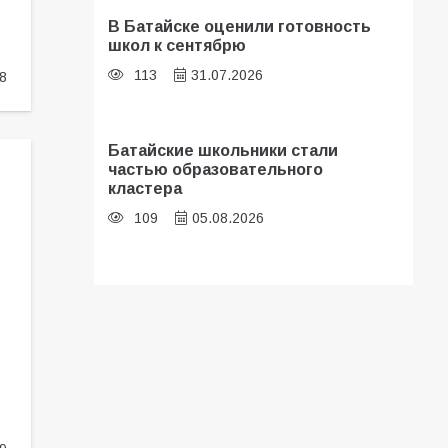
В Батайске оценили готовность
школ к сентябрю
113
31.07.2026
8
Батайские школьники стали
частью образовательного
кластера
109
05.08.2026
В библиотеке имени И.С.
Тургенева прошёл мастер-класс
«Бумажный парашют» ко Дню ВДВ
107
03.08.2026
«Мобилизация или набор?» Что на