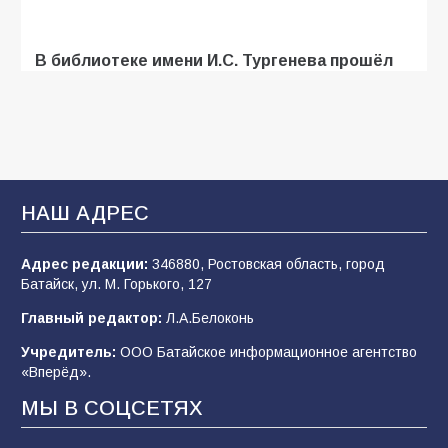
В библиотеке имени И.С. Тургенева прошёл
мастер-класс «Бумажный парашют» ко Дню
ВДВ
109
03.08.2026
В Батайске продолжаются дорожные работы
НАШ АДРЕС
108
04.08.2026
Адрес редакции:
346880, Ростовская область, город
Батайск, ул. М. Горького, 127
В детском саду № 35 дети освоили
Главный редактор:
Л.А.Белоконь
строительные профессии в ходе
спортивного праздника
Учредитель:
ООО Батайское информационное агентство
«Вперёд».
91
07.08.2026
МЫ В СОЦСЕТЯХ