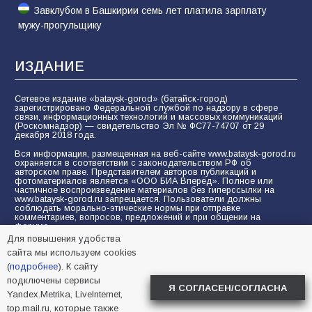
Завклубом в Башкирии семь лет платила зарплату
мужу-прогульщику
ИЗДАНИЕ
Сетевое издание «bataysk-gorod» (батайск-город)
зарегистрировано Федеральной службой по надзору в сфере
связи, информационных технологий и массовых коммуникаций
(Роскомнадзор) — свидетельство Эл № ФС77-74707 от 29
декабря 2018 года.
Вся информация, размещенная на веб-сайте www.bataysk-gorod.ru
охраняется в соответствии с законодательством РФ об
авторском праве. Представителем авторов публикаций и
фотоматериалов является «ООО БИА Вперёд». Полное или
частичное воспроизведение материалов без гиперссылки на
www.bataysk-gorod.ru запрещается. Пользователи должны
соблюдать морально-этические нормы при отправке
комментариев, вопросов, предложений и при общении на
форуме.
Для повышения удобства
Политика конфиденциальности и защиты информации
сайта мы используем cookies
Согласие на обработку персональных данных с помощью
(
подробнее
). К сайту
сервисов Yandex.Metrika, LiveInternet, top.mail.ru
подключены сервисы
Я СОГЛАСЕН/СОГЛАСНА
Yandex.Metrika, LiveInternet,
© 2005-2026 БИА «ВПЕРЕД»
16+
top.mail.ru, которые также