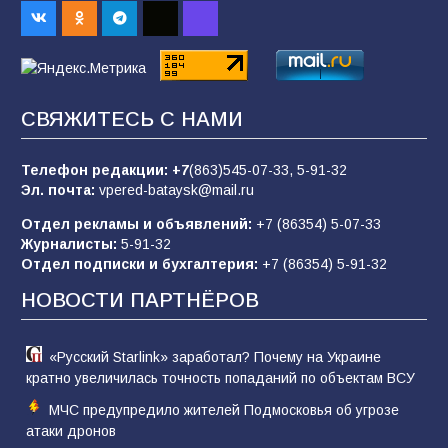
Батайским спортсменам вручили награды
67
08.08.2026
Командовал боем до последнего: герой
СВЯЖИТЕСЬ С НАМИ
Евгений Остапенко
62
05.08.2026
Телефон редакции:
+7
(863)545-07-33,
5-91-32
Эл. почта:
vpered-bataysk@mail.ru
Отдел рекламы и объявлений:
+7 (86354) 5-07-33
Батайчане вышли в финал Всероссийского
Журналисты:
5-91-32
конкурса «Большая перемена»
Отдел подписки и бухгалтерия:
+7 (86354) 5-91-32
62
04.08.2026
НОВОСТИ ПАРТНЁРОВ
«Русский Starlink» заработал? Почему на Украине
кратно увеличилась точность попаданий по объектам ВСУ
МЧС предупредило жителей Подмосковья об угрозе
атаки дронов