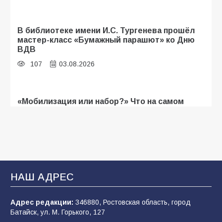
В библиотеке имени И.С. Тургенева прошёл
мастер-класс «Бумажный парашют» ко Дню
ВДВ
107
03.08.2026
«Мобилизация или набор?» Что на самом
деле происходит в армии России в августе
2026 года
103
03.08.2026
В Батайске продолжаются дорожные работы
НАШ АДРЕС
100
04.08.2026
Адрес редакции:
346880, Ростовская область, город
Батайск, ул. М. Горького, 127