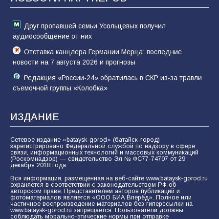
74
01.08.2026
Друг пропавшей семьи Усольцевых получил
аудиосообщение от них
Отставка канцлера Германии Мерца: последние
новости на 7 августа 2026 и прогнозы
Редакция «России-24» обратилась в СКР из-за травли
съемочной группы «Колобка»
ИЗДАНИЕ
Сетевое издание «bataysk-gorod» (батайск-город)
зарегистрировано Федеральной службой по надзору в сфере
связи, информационных технологий и массовых коммуникаций
(Роскомнадзор) — свидетельство Эл № ФС77-74707 от 29
декабря 2018 года.
Вся информация, размещенная на веб-сайте www.bataysk-gorod.ru
охраняется в соответствии с законодательством РФ об
авторском праве. Представителем авторов публикаций и
фотоматериалов является «ООО БИА Вперёд». Полное или
частичное воспроизведение материалов без гиперссылки на
www.bataysk-gorod.ru запрещается. Пользователи должны
соблюдать морально-этические нормы при отправке