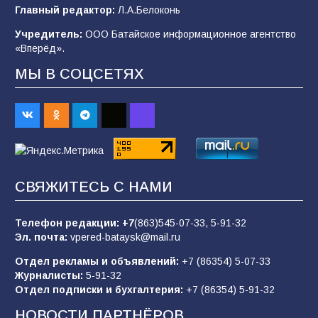
Будет ли мобилизация в России в 2026 году
Главный редактор:
Л.А.Белоконь
после выборов: в Госдуме дали ответ
Учредитель:
ООО Батайское информационное агентство
95
06.08.2026
«Вперёд».
МЫ В СОЦСЕТЯХ
«Пургу нести — не поля переходить»: почему
заявления о мобилизации — это
пропагандистский вброс
85
01.08.2026
СВЯЖИТЕСЬ С НАМИ
«Слухами Москву не возьмёшь»: почему
заявления Киева о мобилизации — это
отчаяние, а не разведка
Телефон редакции:
+7
(863)545-07-33,
5-91-32
Эл. почта:
vpered-bataysk@mail.ru
81
02.08.2026
Отдел рекламы и объявлений:
+7 (86354) 5-07-33
Журналисты:
5-91-32
Отдел подписки и бухгалтерия:
+7 (86354) 5-91-32
Морской квест в детском саду: как
воспитанники спасали Нептуна
НОВОСТИ ПАРТНЁРОВ