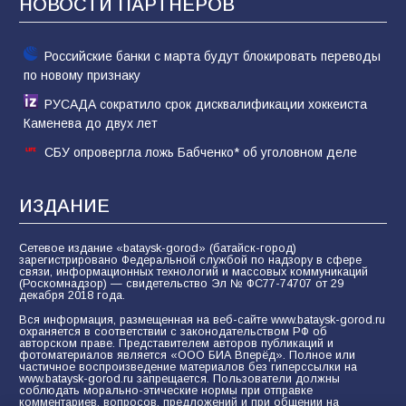
НОВОСТИ ПАРТНЁРОВ
74
01.08.2026
Российские банки с марта будут блокировать переводы
по новому признаку
РУСАДА сократило срок дисквалификации хоккеиста
Каменева до двух лет
СБУ опровергла ложь Бабченко* об уголовном деле
ИЗДАНИЕ
Сетевое издание «bataysk-gorod» (батайск-город)
зарегистрировано Федеральной службой по надзору в сфере
связи, информационных технологий и массовых коммуникаций
(Роскомнадзор) — свидетельство Эл № ФС77-74707 от 29
декабря 2018 года.
Вся информация, размещенная на веб-сайте www.bataysk-gorod.ru
охраняется в соответствии с законодательством РФ об
авторском праве. Представителем авторов публикаций и
фотоматериалов является «ООО БИА Вперёд». Полное или
частичное воспроизведение материалов без гиперссылки на
www.bataysk-gorod.ru запрещается. Пользователи должны
соблюдать морально-этические нормы при отправке
комментариев, вопросов, предложений и при общении на