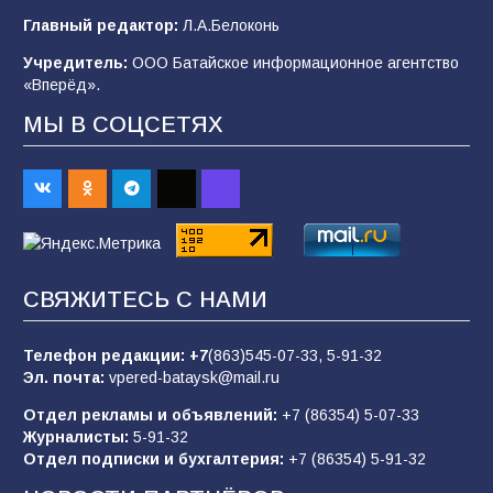
Будет ли мобилизация в России в 2026 году
Главный редактор:
Л.А.Белоконь
после выборов: в Госдуме дали ответ
Учредитель:
ООО Батайское информационное агентство
98
06.08.2026
«Вперёд».
МЫ В СОЦСЕТЯХ
«Пургу нести — не поля переходить»: почему
заявления о мобилизации — это
пропагандистский вброс
85
01.08.2026
СВЯЖИТЕСЬ С НАМИ
«Слухами Москву не возьмёшь»: почему
заявления Киева о мобилизации — это
отчаяние, а не разведка
Телефон редакции:
+7
(863)545-07-33,
5-91-32
Эл. почта:
vpered-bataysk@mail.ru
81
02.08.2026
Отдел рекламы и объявлений:
+7 (86354) 5-07-33
Журналисты:
5-91-32
Отдел подписки и бухгалтерия:
+7 (86354) 5-91-32
Морской квест в детском саду: как
воспитанники спасали Нептуна