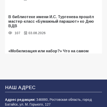
В библиотеке имени И.С. Тургенева прошёл
мастер-класс «Бумажный парашют» ко Дню
ВДВ
107
03.08.2026
«Мобилизация или набор?» Что на самом
деле происходит в армии России в августе
2026 года
103
03.08.2026
В Батайске продолжаются дорожные работы
НАШ АДРЕС
101
04.08.2026
Адрес редакции:
346880, Ростовская область, город
Батайск, ул. М. Горького, 127