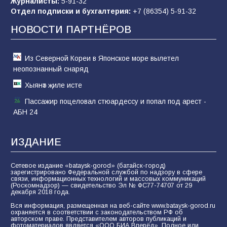
Журналисты:
5-91-32
Отдел подписки и бухгалтерия:
+7 (86354) 5-91-32
Морской квест в детском саду: как
воспитанники спасали Нептуна
НОВОСТИ ПАРТНЁРОВ
74
01.08.2026
Из Северной Кореи в Японское море вылетел
неопознанный снаряд
Хыянәт җиле исте
Пассажир поцеловал стюардессу и попал под арест -
АБН 24
ИЗДАНИЕ
Сетевое издание «bataysk-gorod» (батайск-город)
зарегистрировано Федеральной службой по надзору в сфере
связи, информационных технологий и массовых коммуникаций
(Роскомнадзор) — свидетельство Эл № ФС77-74707 от 29
декабря 2018 года.
Вся информация, размещенная на веб-сайте www.bataysk-gorod.ru
охраняется в соответствии с законодательством РФ об
авторском праве. Представителем авторов публикаций и
фотоматериалов является «ООО БИА Вперёд». Полное или