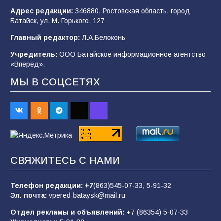
Адрес редакции:
346880, Ростовская область, город
Батайск, ул. М. Горького, 127
Будет ли мобилизация в России в 2026 году
Главный редактор:
Л.А.Белоконь
после выборов: в Госдуме дали ответ
Учредитель:
ООО Батайское информационное агентство
94
06.08.2026
«Вперёд».
МЫ В СОЦСЕТЯХ
«Пургу нести — не поля переходить»: почему
заявления о мобилизации — это
пропагандистский вброс
85
01.08.2026
СВЯЖИТЕСЬ С НАМИ
«Слухами Москву не возьмёшь»: почему
заявления Киева о мобилизации — это
отчаяние, а не разведка
Телефон редакции:
+7
(863)545-07-33,
5-91-32
Эл. почта:
vpered-bataysk@mail.ru
81
02.08.2026
Отдел рекламы и объявлений:
+7 (86354) 5-07-33