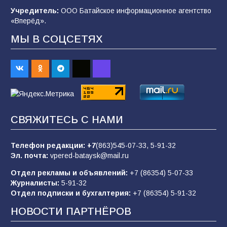
спортивного праздника
Учредитель:
ООО Батайское информационное агентство
«Вперёд».
90
07.08.2026
МЫ В СОЦСЕТЯХ
«Слухами Москву не возьмёшь»: почему
заявления Киева о мобилизации — это
отчаяние, а не разведка
83
02.08.2026
СВЯЖИТЕСЬ С НАМИ
Батайчане вышли в финал Всероссийского
конкурса «Большая перемена»
Телефон редакции:
+7
(863)545-07-33,
5-91-32
Эл. почта:
vpered-bataysk@mail.ru
62
04.08.2026
Отдел рекламы и объявлений:
+7 (86354) 5-07-33
Журналисты:
5-91-32
Отдел подписки и бухгалтерия:
+7 (86354) 5-91-32
Командовал боем до последнего: герой
Евгений Остапенко
НОВОСТИ ПАРТНЁРОВ
62
05.08.2026