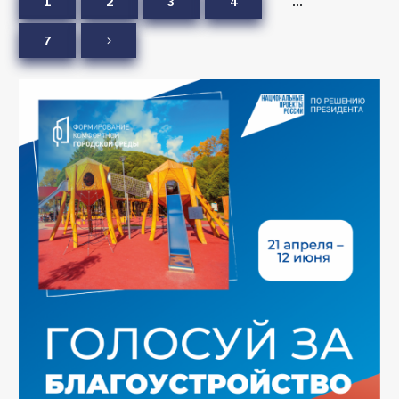
1
2
3
4
…
7