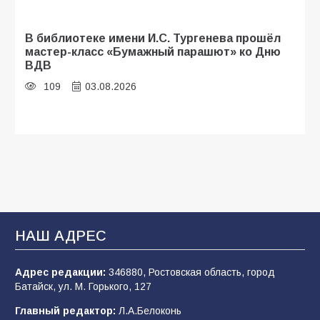
В библиотеке имени И.С. Тургенева прошёл
мастер-класс «Бумажный парашют» ко Дню
ВДВ
109
03.08.2026
Будет ли мобилизация в России в 2026 году
после выборов: в Госдуме дали ответ
110
06.08.2026
В Батайске продолжаются дорожные работы
НАШ АДРЕС
107
04.08.2026
Адрес редакции:
346880, Ростовская область, город
Батайск, ул. М. Горького, 127
В детском саду № 35 дети освоили
Главный редактор:
Л.А.Белоконь
строительные профессии в ходе