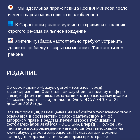
«Мы идеальная пара»: певица Ксения Минаева после
измены парня нашла нового возлюбленного
В Сараевском районе мужчина отправился в колонию
строгого режима за пьяное вождение
Жители Кузбасса настоятельно требуют устранить
давнюю проблему с закрытым мостом в Таштагольском
районе
ИЗДАНИЕ
Сетевое издание «bataysk-gorod» (батайск-город)
зарегистрировано Федеральной службой по надзору в сфере
связи, информационных технологий и массовых коммуникаций
(Роскомнадзор) — свидетельство Эл № ФС77-74707 от 29
декабря 2018 года.
Вся информация, размещенная на веб-сайте www.bataysk-gorod.ru
охраняется в соответствии с законодательством РФ об
авторском праве. Представителем авторов публикаций и
фотоматериалов является «ООО БИА Вперёд». Полное или
частичное воспроизведение материалов без гиперссылки на
www.bataysk-gorod.ru запрещается. Пользователи должны
соблюдать морально-этические нормы при отправке