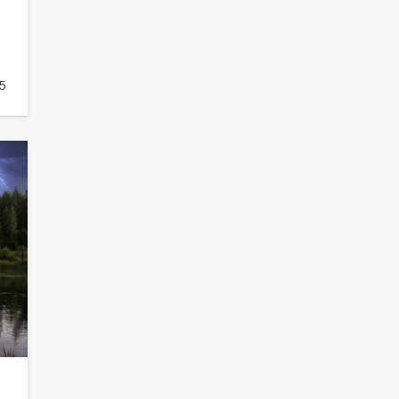
93
04.08.2026
ь
«Мобилизация или набор?» Что на
5
самом деле происходит в армии
России в августе 2026 года
93
03.08.2026
«Пургу нести — не поля
переходить»: почему заявления о
мобилизации — это
пропагандистский вброс
83
01.08.2026
Батайские школьники стали
частью образовательного
кластера
83
05.08.2026