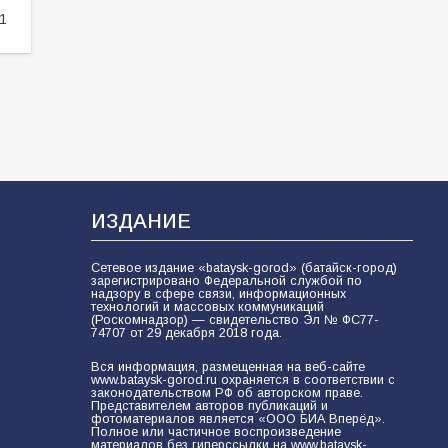
1
ИЗДАНИЕ
Сетевое издание «bataysk-gorod» (батайск-город)
зарегистрировано Федеральной службой по
надзору в сфере связи, информационных
технологий и массовых коммуникаций
(Роскомнадзор) — свидетельство Эл № ФС77-
74707 от 29 декабря 2018 года.
Вся информация, размещенная на веб-сайте
www.bataysk-gorod.ru охраняется в соответствии с
законодательством РФ об авторском праве.
Представителем авторов публикаций и
фотоматериалов является «ООО БИА Вперёд».
Полное или частичное воспроизведение
материалов без гиперссылки на www.bataysk-