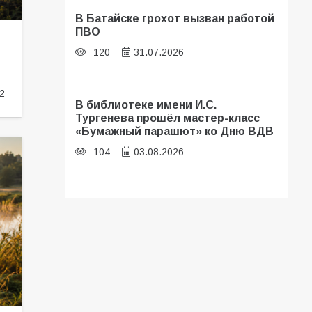
В Батайске грохот вызван работой
ПВО
120
31.07.2026
2
В библиотеке имени И.С.
Тургенева прошёл мастер-класс
«Бумажный парашют» ко Дню ВДВ
104
03.08.2026
В Батайске оценили готовность
школ к сентябрю
97
31.07.2026
В Батайске продолжаются
дорожные работы