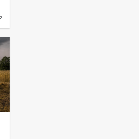
2
«Слухами Москву не возьмёшь»:
почему заявления Киева о
мобилизации — это отчаяние, а не
разведка
79
02.08.2026