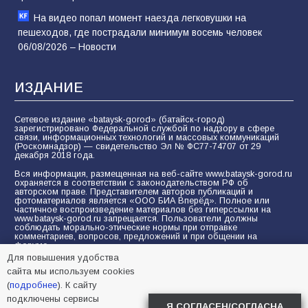
На видео попал момент наезда легковушки на
пешеходов, где пострадали минимум восемь человек
06/08/2026 – Новости
ИЗДАНИЕ
Сетевое издание «bataysk-gorod» (батайск-город)
зарегистрировано Федеральной службой по надзору в сфере
связи, информационных технологий и массовых коммуникаций
(Роскомнадзор) — свидетельство Эл № ФС77-74707 от 29
декабря 2018 года.
Вся информация, размещенная на веб-сайте www.bataysk-gorod.ru
охраняется в соответствии с законодательством РФ об
авторском праве. Представителем авторов публикаций и
фотоматериалов является «ООО БИА Вперёд». Полное или
частичное воспроизведение материалов без гиперссылки на
www.bataysk-gorod.ru запрещается. Пользователи должны
соблюдать морально-этические нормы при отправке
комментариев, вопросов, предложений и при общении на
форуме.
Для повышения удобства
Политика конфиденциальности и защиты информации
сайта мы используем cookies
Согласие на обработку персональных данных с помощью
(
подробнее
). К сайту
сервисов Yandex.Metrika, LiveInternet, top.mail.ru
подключены сервисы
Я СОГЛАСЕН/СОГЛАСНА