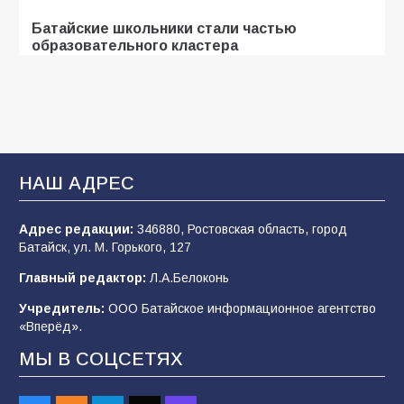
Батайские школьники стали частью
образовательного кластера
104
05.08.2026
«Мобилизация или набор?» Что на самом
деле происходит в армии России в августе
2026 года
НАШ АДРЕС
99
03.08.2026
Адрес редакции:
346880, Ростовская область, город
Батайск, ул. М. Горького, 127
В Батайске продолжаются дорожные работы
Главный редактор:
Л.А.Белоконь
97
04.08.2026
Учредитель:
ООО Батайское информационное агентство
«Вперёд».
МЫ В СОЦСЕТЯХ
«Пургу нести — не поля переходить»: почему
заявления о мобилизации — это
пропагандистский вброс