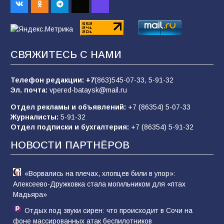
84
01.08.2026
Батайчане привезли 20 наград с областных
СВЯЖИТЕСЬ С НАМИ
соревнований
82
06.08.2026
Телефон редакции:
+7
(863)545-07-33,
5-91-32
Эл. почта:
vpered-bataysk@mail.ru
Отдел рекламы и объявлений:
+7 (86354) 5-07-33
«Слухами Москву не возьмёшь»: почему
Журналисты:
5-91-32
заявления Киева о мобилизации — это
Отдел подписки и бухгалтерия:
+7 (86354) 5-91-32
отчаяние, а не разведка
НОВОСТИ ПАРТНЁРОВ
80
02.08.2026
«Ворвались на плечах, хлопцев били в упор»:
Алексеево-Дружковка стала могильником для «птах
Мадьяра»
Отдых под звуки сирен: что происходит в Сочи на
фоне массированных атак беспилотников