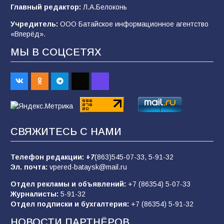
деле происходит в армии России в августе
Главный редактор:
Л.А.Белоконь
2026 года
Учредитель:
ООО Батайское информационное агентство
101
03.08.2026
«Вперёд».
МЫ В СОЦСЕТЯХ
В Батайске продолжаются дорожные работы
98
04.08.2026
«Пургу нести — не поля переходить»: почему
заявления о мобилизации — это
СВЯЖИТЕСЬ С НАМИ
пропагандистский вброс
85
01.08.2026
Телефон редакции:
+7
(863)545-07-33,
5-91-32
Эл. почта:
vpered-bataysk@mail.ru
Отдел рекламы и объявлений:
+7 (86354) 5-07-33
«Слухами Москву не возьмёшь»: почему
Журналисты:
5-91-32
заявления Киева о мобилизации — это
Отдел подписки и бухгалтерия:
+7 (86354) 5-91-32
отчаяние, а не разведка
НОВОСТИ ПАРТНЁРОВ
81
02.08.2026