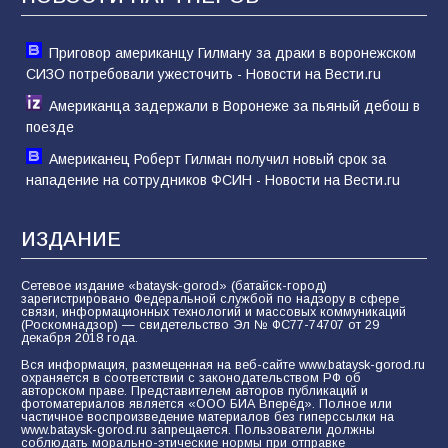
Приговор американцу Гилману за драки в воронежском
СИЗО потребовали ужесточить - Новости на Вести.ru
Американца задержали в Воронеже за пьяный дебош в
поезде
Американец Роберт Гилман получил новый срок за
нападение на сотрудников ФСИН - Новости на Вести.ru
ИЗДАНИЕ
Сетевое издание «bataysk-gorod» (батайск-город)
зарегистрировано Федеральной службой по надзору в сфере
связи, информационных технологий и массовых коммуникаций
(Роскомнадзор) — свидетельство Эл № ФС77-74707 от 29
декабря 2018 года.
Вся информация, размещенная на веб-сайте www.bataysk-gorod.ru
охраняется в соответствии с законодательством РФ об
авторском праве. Представителем авторов публикаций и
фотоматериалов является «ООО БИА Вперёд». Полное или
частичное воспроизведение материалов без гиперссылки на
www.bataysk-gorod.ru запрещается. Пользователи должны
соблюдать морально-этические нормы при отправке