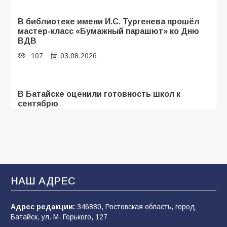
В библиотеке имени И.С. Тургенева прошёл
мастер-класс «Бумажный парашют» ко Дню
ВДВ
107
03.08.2026
В Батайске оценили готовность школ к
сентябрю
106
31.07.2026
Батайские школьники стали частью
образовательного кластера
НАШ АДРЕС
106
05.08.2026
Адрес редакции:
346880, Ростовская область, город
Батайск, ул. М. Горького, 127
«Мобилизация или набор?» Что на самом